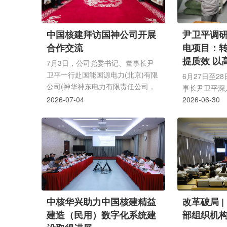
中国核建拜访国神公司开展
尹卫平调
合作交流
电项目：
提质效 以
7月3日，公司党委书记、董事长尹
略落地
卫平一行赴国能国源电力(北京)有限
6月27日至2
公司(神华神东电力有限责任公司，
事长尹卫平深
以下简称国神公司)，与国神公司党
2026-07-04
目现场开展调
2026-06-30
委书记、董事长陈艾开展会谈。双方
进度、安全质
围绕企业发展概况、产业业务协同、
用，并走访了
后续合作路径等开展座谈交流。陈艾
况。尹卫平强
对中国核建一行到访表示欢迎，并系
单元，全体管
统介绍国神公司发展沿革、产业布局
公司转理念、
与经营概况。他表示，国神公司作为
讨会议精神，
国家能源集团旗下唯一跨区域煤电一
路，持续锤炼
体化专业运营平台，产业版图覆盖新
解项目建设各
中核华兴助力中国核建精益
改革破局 
疆、内蒙古、陕西等多省区，持续深
施工组织与资
建造（民用）数字化系统建
部组织机
耕...
提升推动项目