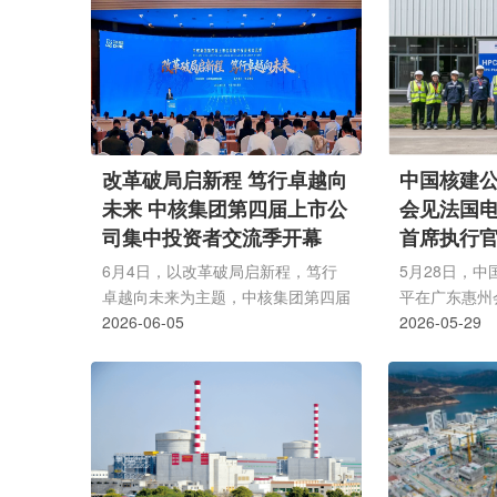
期工程1、2号机组核岛安装工程(标
力，以自我革
段Ⅱ)合同。该合同涉及项目为山东招
式迭代升级，
远核电一期工程的1、2号机组核岛
快建设世界一
安装工程，标段Ⅱ部分。中国核建全
赋能。中核集
称为中国核工业建设股份有限公司，
任孙云根、集
成立于2010年12月21日，法定代表
处长到会指导
人尹卫平。主营业务为核电工程建设
长尹卫平出席
改革破局启新程 笃行卓越向
中国核建
及工业与民用工程建设。...
党委副书记戴
未来 中核集团第四届上市公
会见法国
理王寿和参加
司集中投资者交流季开幕
首席执行
国...
6月4日，以改革破局启新程，笃行
5月28日，
卓越向未来为主题，中核集团第四届
平在广东惠州
上市公司集中投资者交流季在鄂尔多
2026-06-05
长兼首席执行
2026-05-29
斯正式开幕。中核集团党组成员、总
行，并陪同调
会计师王学军出席活动并讲话，相关
司，详细了解
国家部委、监管机构、上海证券交易
造、数字化管
所、深圳证券交易所、北京证券交易
面的最新应用
所、北京产权交易所、上海联合产权
一行的到访表
交易所等单位有关领导到会指导，投
中法两国核能