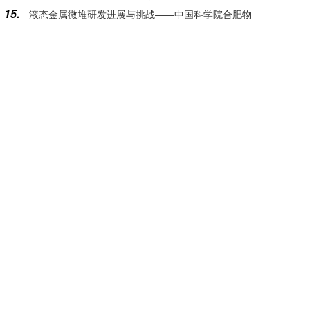
15.
液态金属微堆研发进展与挑战——中国科学院合肥物
质量管控专项评估
质科学研究院核能安全技术研究所学术所长郁杰