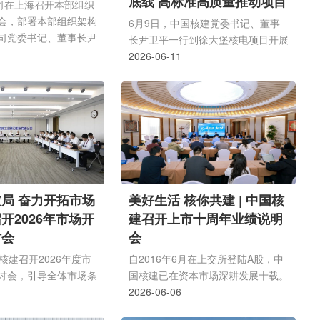
底线 高标准高质量推动项目
公司在上海召开本部组织
建设
会，部署本部组织架构
6月9日，中国核建党委书记、董事
司党委书记、董事长尹
长尹卫平一行到徐大堡核电项目开展
并讲话，领导班子成员
调研，深入项目施工现场，看望慰问
2026-06-11
司总经理、党委副书记
项目一线员工，并听取中核二二、中
组织机构调整方案专题
核二三关于徐大堡核电双堆型四台机
述本部组织机构改革的
组建设的专题汇报。尹卫平指出，徐
和方法，推动全体职工
大堡核电项目是中俄核能合作项目，
一到集团定位、将行动
责任重大、使命光荣。要坚持一盘棋
革部署，为公司实现世
思想，优化组织架构、强化资源调
建造企业战略目标筑牢
配，严慎细实做好安装向调试转段过
司党委副书记张晓荣宣
程的各项工作，确保安全质量进度可
局 奋力开拓市场
美好生活 核你共建 | 中国核
成员分工及第一...
控，全力保障好项目建设，奋力打造
开2026年市场开
建召开上市十周年业绩说明
核电高标准建设的示范样本。尹卫平
讨会
会
强调，项目部...
核建召开2026年度市
自2016年6月在上交所登陆A股，中
讨会，引导全体市场条
国核建已在资本市场深耕发展十载。
视行业变局、深挖发展
上市以来，公司锚定核电建造核心主
2026-06-06
坚路径、凝聚拓市合
业不动摇，紧抓国内核电规模化发展