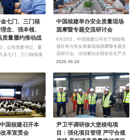
研金七门、三门核
中国核建举办安全质量现场
转理念、强本领、
观摩暨专题交流研讨会
高质量履约推动战
6月23日，中国核建公司在宁德核电
项目举办安全质量现场观摩暨专题交
8日，公司党委书记、董
流研讨会。活动紧扣全国安全生产月
入金七门、三门核电项
工作安排，围绕追求卓越・改革破局
研，实地查看工程建设
2026-06-24
年工作要求，靶向推动123发展战略
量管控、四新技术应
落地，采取现场观摩、经验交流、分
解一线职工生活保障情
组研讨多维形式，深挖安全质量管理
调，项目部是经营管理
现存痛点堵点，互鉴管理经验、研讨
理人员要深入学习贯彻
改进举措，着力强化安全质量条线基
强本领、提质效专题研
层末端穿透式监管，迭代优化安全质
主动更新项目管理思
量管理体系，凝聚安全质量协同共管
专业履职能力，靶向破
合力。公司副总经理李军、中核咨询
类难题，多措并举优化
| 中国核建召开本
尹卫平调研徐大堡核电项
副总经理欧阳钦出席活动，各成员单
源配置，以全方位质效
构改革宣贯会
目：强化项目管理 严守合规
位分管...
高标准建设。针对下一