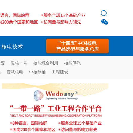


"十四五"中国核电
核电技术
产品选型与服务总库
聚变
暖核一号
核能综合利用
核能供汽
堆
智慧核电
中核陕铀
工程建设