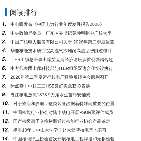
阅读排行
1.
中电联发布《中国电力行业年度发展报告2026》
2.
中央政治局委员、广东省委书记黄坤明到中广核太平
3.
中国广核电力股份有限公司关于 2026年第二季度运营
岭核电基地调研
4.
华能核能技术研究院高温气冷堆耐高温型智能过球计
情况的公告
5.
ITER组织总干事出席艾克斯经济论坛谈首创强耦合超
数器系统研发与应用通过科技成果鉴定
6.
中方代表团出席科技部与ITER组织双边合作协议执行
大型工程的复杂性管控
7.
2026年第二季度运行核电厂经验反馈例会顺利召开
情况2026年度会议
8.
际点赞！中核二三HSE良好实践获IO表扬
9.
湛江核电放流1878.9万尾水生苗种安铺湾
10.
对于癌症和肿瘤，这类装备占据着特殊而重要的位置
11.
中国核能行业协会对陆丰核电开展PSUR预评估成员
12.
国产核级离子交换树脂通过核能行业协会产品鉴定
支持活动
13.
携手13年，中山大学学子赴大亚湾核电基地实习
14.
中国核能行业协会首次开展核电工程焊接和无损检验