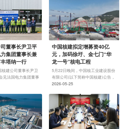
命精神推动市场开发模
机遇，建成华龙一号、高温气冷堆等
为公司高质量发展、加
一批国家级标杆核电工程，持续稳固
流核工业建造企业蓄势
国内核电建造领先地位;经营业绩、
团(上海)市场开发部主
治理水平持续优化提升。作为我国核
团公司经营开发部韩轶
电工程建设的领军企业，公司坚持为
，公司党委书记、董事
国家战略任务保驾护航、为投资者创
会议并讲话，总经理、
造价值。6月4日，中国核建以中核
公司董事长尹卫平
中国核建拟定增募资40亿
雄彪主持会议，副总经
集团第四届上市公司集中投资者交流
电力集团董事长兼
元，加码徐圩、金七门“华
会议。会议传达学习了
季为契机，在内蒙古鄂尔多斯成功举
官丰塔纳一行
龙一号”核电工程
办美...
中国核建公司董事长尹卫
5月22日晚间，中国核工业建设股份
会见法国电力集团董事
有限公司(以下简称中国核建)公告，
官伯纳德·丰塔纳一
拟向特定对象发行股票不超过9.04亿
2026-05-25
研中核二三惠州分公
股(含本数)，定增募资不超过40亿元
中国核建在核电智能制
(含本数)。扣除发行费用后，募资净
理及工艺技术创新等方
额将全部用于江苏徐圩核能供热发电
成果。尹卫平对丰塔纳
厂一期工程1、2号机组核岛及其配
示热烈欢迎。他表示，
套BOP土建工程，浙江金七门核电
领域合作根基深厚，公
厂1、2号机组核岛及其配套土建及