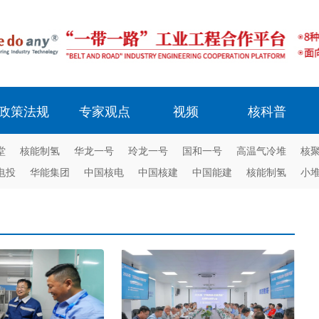
政策法规
专家观点
视频
核科普
堂
核能制氢
华龙一号
玲龙一号
国和一号
高温气冷堆
核
电投
华能集团
中国核电
中国核建
中国能建
核能制氢
小