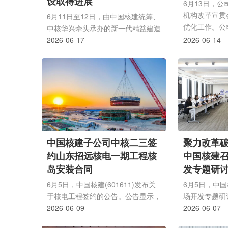
设取得进展
步工作，尹...
6月13日，
机构改革宣贯
6月11日至12日，由中国核建统筹、
优化工作。公
中核华兴牵头承办的新一代精益建造
卫平主持会议
工程项目(民用)数字化系统领域建模
2026-06-17
2026-06-14
出席会议。公
与详细设计交流研讨会在南京召开。
戴雄彪作本部
中国核建系统工程部、市场部相关领
汇报，系统阐
导到会指导，中核二二、中核二三、
重要性、路径
中核二四、中核五公司、中核华辰、
将思想认识统
和建国际等成员单位业务专家齐聚一
步伐统一到改
堂，与项目团队深入研讨、凝聚共
界一流核工业
识。会议全面展示了前期领域建模阶
组织保障。公
段取得的坚实成果，明确了后续按步
中国核建子公司中核二三签
聚力改革破
读公司领导班子
骤扎实推进系统建设的工作路径。强
约山东招远核电一期工程核
中国核建召
统筹贯彻中国核建统一要求扛...
岛安装合同
发专题研
6月5日，中国核建(601611)发布关
6月5日，中国
于核电工程签约的公告。公告显示，
场开发专题研
中国核建子公司中国核工业二三建设
2026-06-09
线干部职工正
2026-06-07
有限公司近期签署了山东招远核电一
短板、明晰攻