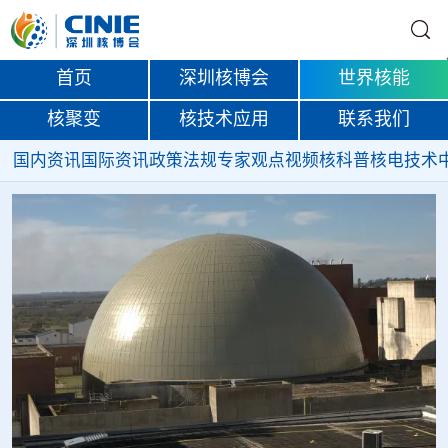
首页
深圳核博会
世界核能
核聚变
核技术应用
联系我们
国内资讯
国际资讯
政策法规
专家观点
视频
核科普
核电技术