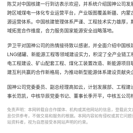
陈艾对中国核建一行到访表示欢迎，并系统介绍国神公司发
跨区域煤电一体化专业运营平台，产业版图覆盖新疆、内蒙
源运营体系。中国核建管理体系严谨、工程技术实力雄厚，
域拓宽合作维度，合力服务国家能源安全战略落地。
尹卫平对国神公司的热情接待致以感谢，并全面介绍中国核
LNG储罐、新能源工程等领域建设实力，积淀了全产业链
电工程建设、矿山配套工程、煤化工装置改造、新能源项目
建互利共赢的合作新格局，为推动新型能源体系建设贡献央
国神公司党委委员、副总经理高如云，计划发展部、工程建设
事长范凯，中核华辰党委书记、董事长季开平，中核五公司
免责声明：本网转载自合作媒体、机构或其他网站的信息，登载此文
息仅供参考，不做交易和服务的根据。本网内容如有侵权或其它问题
站资料者，视为自愿接受本网站声明的约束。