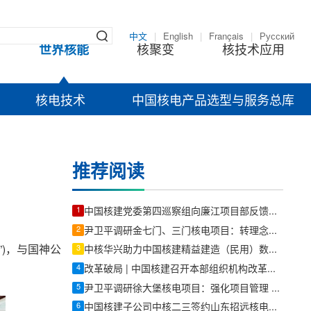
中文
|
English
|
Français
|
Русский
世界核能
核聚变
核技术应用
核电技术
中国核电产品选型与服务总库
推荐阅读
1
中国核建党委第四巡察组向廉江项目部反馈巡察情况
2
尹卫平调研金七门、三门核电项目：转理念、强本领、提质效 以高质量履约推动战略落地
)，与国神公
3
中核华兴助力中国核建精益建造（民用）数字化系统建设取得进展
4
改革破局 | 中国核建召开本部组织机构改革宣贯会
5
尹卫平调研徐大堡核电项目：强化项目管理 严守合规底线 高标准高质量推动项目建设
6
中国核建子公司中核二三签约山东招远核电一期工程核岛安装合同