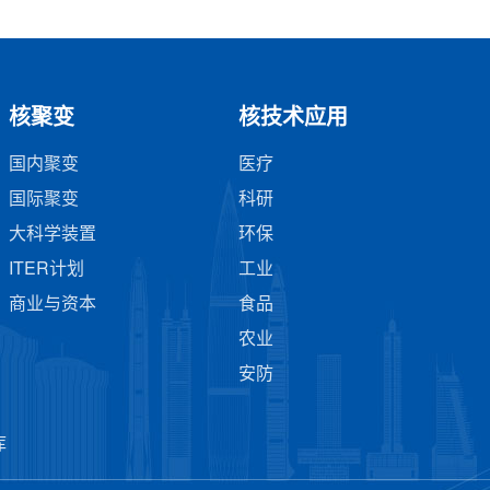
核聚变
核技术应用
国内聚变
医疗
国际聚变
科研
大科学装置
环保
ITER计划
工业
商业与资本
食品
农业
安防
库