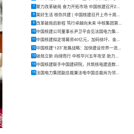
7
聚力改革破局 奋力开拓市场 中国核建召开2026年市场开发专题研讨会
8
美好生活 核你共建 | 中国核建召开上市十周年业绩说明会
9
改革破局启新程 笃行卓越向未来 中核集团第四届上市公司集中投资者交流季开幕
10
中国核建公司董事长尹卫平会见法国电力集团董事长兼首席执行官丰塔纳一行
11
中国核建拟定增募资40亿元，加码徐圩、金七门“华龙一号”核电工程
12
中国核建“123”发展战略：加快建设世界一流核工业建造企业
13
破局立新 向绿而行 中核华兴五年攻坚 助力长三角首台“华龙一号”投产发电
14
中国核建联手中国建研院，共筑核电建造数字化新高地
15
法国电力集团副总裁兼法电中国总裁尚为邻一行到访中国核建