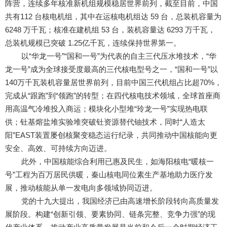
阵营，连续多年核准新机组规模稳居世界前列，截至目前，中国
共有112 台核电机组，其中在运核电机组达 59 台，总装机容量为
6248 万千瓦；核准在建机组 53 台，装机容量达 6293 万千瓦，
总装机规模已突破 1.25亿千瓦，连续保持世界第一。
以“华龙一号”“国和一号”为代表的自主三代压水堆技术，“华
龙一号”成为全球接受度最高的三代核电型号之一，“国和一号”以
140万千瓦装机容量居世界前列，目前中国三代机组占比超70%，
完成从“跟跑”到“领跑”的转型；在四代核电技术领域，全球首座商
用高温气冷堆投入商运；模块化小型堆“玲龙一号”实现热电联
供；钍基熔盐堆实验堆突破钍资源替代铀技术，同时“人造太
阳”EAST装置屡创核聚变稳态运行纪录，共同推动中国核能向更
安全、高效、可持续方向迈进。
此外，中国核能综合利用已惠及民生，如海阳核电“暖核一
号”工程为百万居民供暖，秦山核电同位素生产基地助力医疗发
展，推动核能从单一发电向多领域协同迈进。
党的十九大提出，我国经济已由高速增长阶段转向高质量发
展阶段。构建“创新引领、要素协同、链条完整、竞争力强”的现