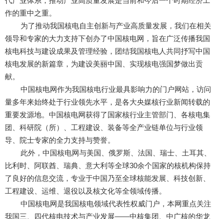
代产业体系，推动产业高质量发展是当前和今后一个时期经济工
作的重中之重。
为了推动我国核电自主创新与产业高质量发展，我们在相关
领导和专家的大力支持下创办了中国核电网，旨在广泛传播我国
核电科技与建设成果及管理经验，团结我国核电人共同抒写中国
核电发展的新篇章，为建设美丽中国、实现核电强国梦做出贡
献。
中国核电网作为我国核电行业最具影响力的门户网站，访问
量多年来始终处于行业领先水平，是各大央媒核行业新闻转载的
重要发源地。中国核电网获得了国家核行业主管部门、各核电集
团、科研院（所）、工程建设、装备等全产业链单位与行业领
导、院士专家的全力支持与赞誉。
此外，中国核电网与美国、俄罗斯、法国、瑞士、土耳其、
比利时、阿联酋、瑞典、意大利等全球30余个国家的核机构保持
了良好的信息交流，专业于中国乃至全球核能发展、科技创新、
工程建设、运维、退役以及核文化等全领域传播。
中国核电网
是我国核电领域代表性权威门户，本网重点关注
我国三、四代核电技术与产业发展——中核集团、中广核的华龙