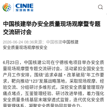
中国核建举办安全质量现场观摩暨专题
交流研讨会
2026-06-24 08:36
来源：中国核建
中国核建
安全质量现场观摩
核安全
6月23日，中国核建公司在宁德核电项目举办安全质
量现场观摩暨专题交流研讨会。活动紧扣全国安全生
产月工作安排，围绕“追求卓越・改革破局”年工作要
求，靶向推动“123”发展战略落地，采取现场观摩、经
验交流、分组研讨多维形式，深挖安全质量管理现存
痛点堵点，互鉴管理经验、研讨改进举措，着力强化
安全质量条线基层末端穿透式监管，迭代优化安全质
量管理体系，凝聚安全质量协同共管合力。