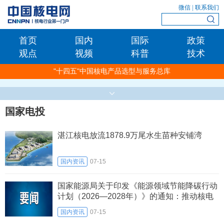
微信
|
联系我们
首页
国内
国际
政策
观点
视频
科普
技术
"十四五"中国核电产品选型与服务总库
国家电投
湛江核电放流1878.9万尾水生苗种安铺湾
国内资讯
07-15
国家能源局关于印发《能源领域节能降碳行动
计划（2026—2028年）》的通知：推动核电
纳入绿电绿证体系
国内资讯
07-15