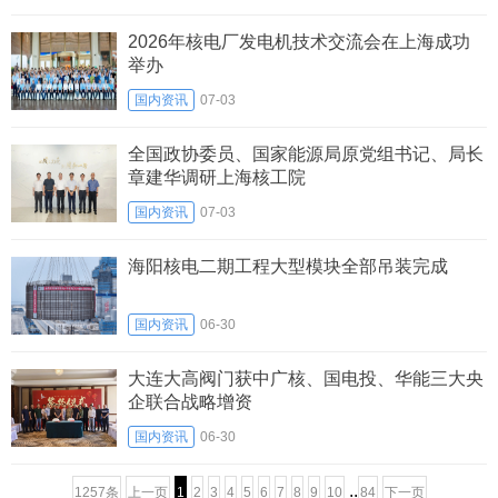
2026年核电厂发电机技术交流会在上海成功
举办
国内资讯
07-03
全国政协委员、国家能源局原党组书记、局长
章建华调研上海核工院
国内资讯
07-03
海阳核电二期工程大型模块全部吊装完成
国内资讯
06-30
大连大高阀门获中广核、国电投、华能三大央
企联合战略增资
国内资讯
06-30
..
1257条
上一页
1
2
3
4
5
6
7
8
9
10
84
下一页