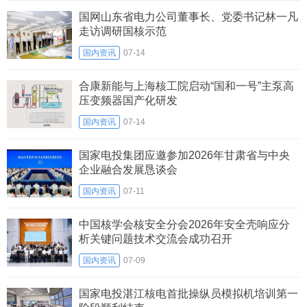
国网山东省电力公司董事长、党委书记林一凡
走访调研国核示范
国内资讯
07-14
合康新能与上海核工院启动“国和一号”主泵高
压变频器国产化研发
国内资讯
07-14
国家电投集团应邀参加2026年甘肃省与中央
企业融合发展恳谈会
国内资讯
07-11
中国核学会核安全分会2026年安全壳响应分
析关键问题技术交流会成功召开
国内资讯
07-09
国家电投湛江核电首批操纵员模拟机培训第一