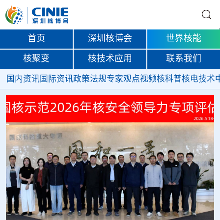
首页
深圳核博会
世界核能
核聚变
核技术应用
联系我们
国内资讯
国际资讯
政策法规
专家观点
视频
核科普
核电技术