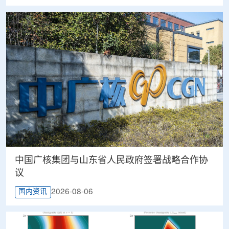
中国广核集团与山东省人民政府签署战略合作协
议
2026-08-06
国内资讯