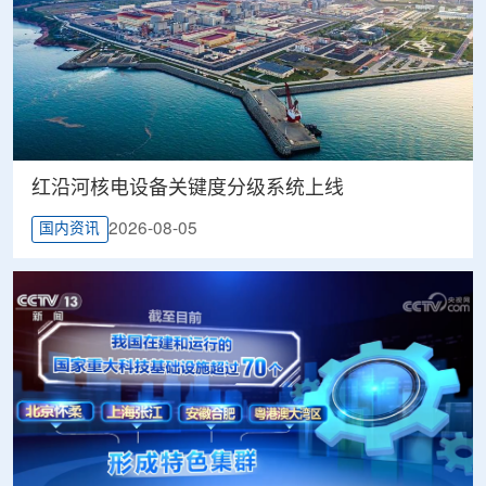
红沿河核电设备关键度分级系统上线
2026-08-05
国内资讯