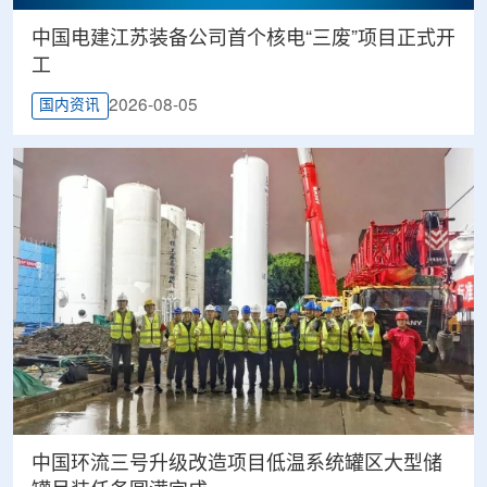
中国电建江苏装备公司首个核电“三废”项目正式开
工
2026-08-05
国内资讯
中国环流三号升级改造项目低温系统罐区大型储