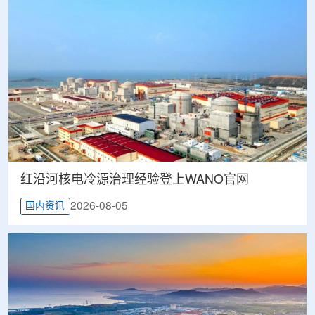
红沿河核电冷源治理经验登上WANO官网
2026-08-05
国内资讯