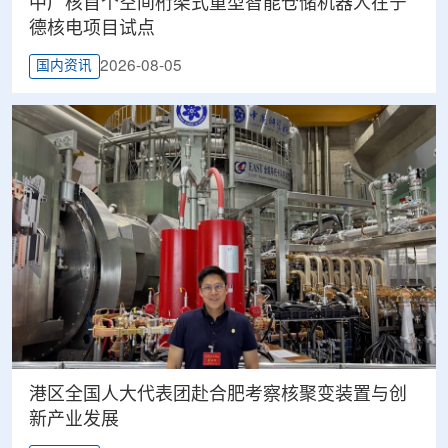
中广核首个空间桁架式重型智能仓储机器人在宁
德核电项目试点
2026-08-05
国内资讯
港区全国人大代表团赴合肥考察核聚变装置与创
新产业发展