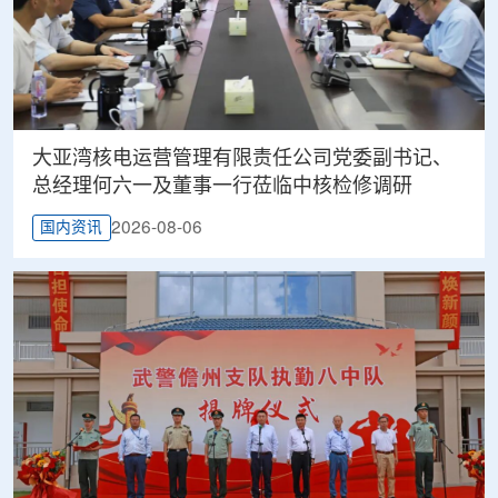
大亚湾核电运营管理有限责任公司党委副书记、
总经理何六一及董事一行莅临中核检修调研
2026-08-06
国内资讯