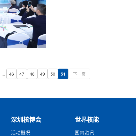
多样等问题。系统通过证书上传、二维码识别、
模型关键信息比对和报告生成，实现批量、高速
伪核查，并已在多个实际造假案例中识...
...
46
47
48
49
50
51
下一页
深圳核博会
世界核能
活动概况
国内资讯