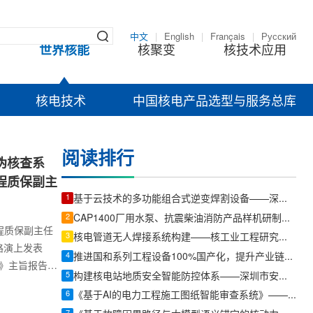
中文
|
English
|
Français
|
Русский
世界核能
核聚变
核技术应用
核电技术
中国核电产品选型与服务总库
阅读排行
伪核查系
程质保副主
1
基于云技术的多功能组合式逆变焊割设备——深圳市佳士科技股份有限公司佳士工业总经理韩建
2
CAP1400厂用水泵、抗震柴油消防产品样机研制与应用——湖南耐普泵业股份有限公司总裁周红
工程质保副主任
3
核电管道无人焊接系统构建——核工业工程研究设计有限公司焊接研究所特种焊接研究中心副主任任静心
路演上发表
4
推进国和系列工程设备100%国产化，提升产业链韧性和安全水平——上海核工程设计研究院股份有限公司采购中心副总经理左超上
》主旨报告。
5
构建核电站地质安全智能防控体系——深圳市安泰数据监测科技有限公司技术总监李娜
动化真伪核查
6
《基于AI的电力工程施工图纸智能审查系统》——国能河北沧东发电有限责任公司北京构力科技有限公司 BIM曾理咨询罗晟威
溯和造假手段