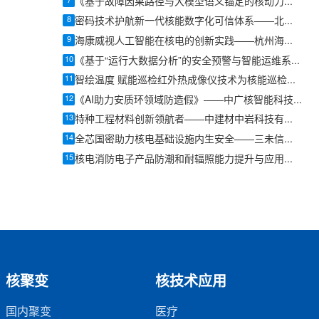
7
《基于故障因果路径与大模型语义锚定的核动力装置可解释AI故障定位系统》——哈尔滨工程大学核科学与技术学院博士研究生汪鑫
网页抓取、大
8
密码技术护航新一代核能数字化可信体系——北京海泰方圆科技股份有限公司海泰方圆安全研发中心总经理安晓江
、可留痕的真
9
海康威视人工智能在核电的创新实践——杭州海康威视数字技术股份有限公司解决方案总监罗丽
10
《基于“运行大数据分析”的安全预警与智能运维系统》——大唐潜江清洁能源有限公司慧唐储能电站负责人戴迎根
11
智绘温度 赋能巡检红外热成像仪技术为核能巡检注入新力量——优利德科技(中国)股份有限公司产品经理廖加廷
12
《AI助力安质环领域防造假》——中广核智能科技(深圳)有限责任公司工程师黄创涛
13
特种工程材料创新领航者——中建材中岩科技有限公司北京分公司副总经理霍海洋
14
全芯国密助力核电基础设施内生安全——三未信安科技股份有限公司华东区技术总监杨阳
15
核电消防电子产品防潮和耐辐照能力提升与应用——青鸟消防股份有限公司青岛消防核电事业部负责人郭俐栅
核聚变
核技术应用
国内聚变
医疗