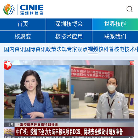
首页
深圳核博会
世界核能
核聚变
核技术应用
联系我们
国内资讯
国际资讯
政策法规
专家观点
视频
核科普
核电技术