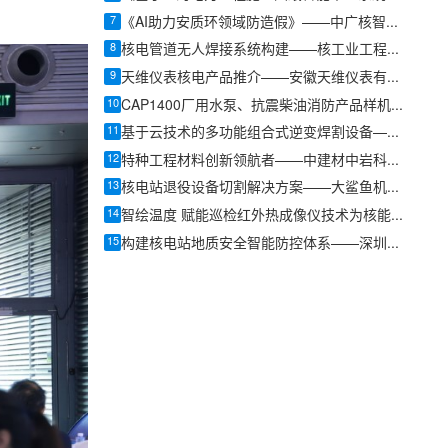
7
《AI助力安质环领域防造假》——中广核智能科技(深圳)有限责任公司工程师黄创涛
8
核电管道无人焊接系统构建——核工业工程研究设计有限公司焊接研究所特种焊接研究中心副主任任静心
9
天维仪表核电产品推介——安徽天维仪表有限公司销售总监周文文
10
CAP1400厂用水泵、抗震柴油消防产品样机研制与应用——湖南耐普泵业股份有限公司总裁周红
11
基于云技术的多功能组合式逆变焊割设备——深圳市佳士科技股份有限公司佳士工业总经理韩建
12
特种工程材料创新领航者——中建材中岩科技有限公司北京分公司副总经理霍海洋
13
核电站退役设备切割解决方案——大鲨鱼机械科技核退役事业部吴清祥
14
智绘温度 赋能巡检红外热成像仪技术为核能巡检注入新力量——优利德科技(中国)股份有限公司产品经理廖加廷
15
构建核电站地质安全智能防控体系——深圳市安泰数据监测科技有限公司技术总监李娜