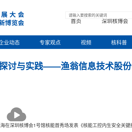
首页
深圳核博会
企业动态
专家观点
视频
核科普
探讨与实践——渔翁信息技术股份
播
放
O肖青海在深圳核博会1号馆核能首秀场发表《核能工控内生安全关