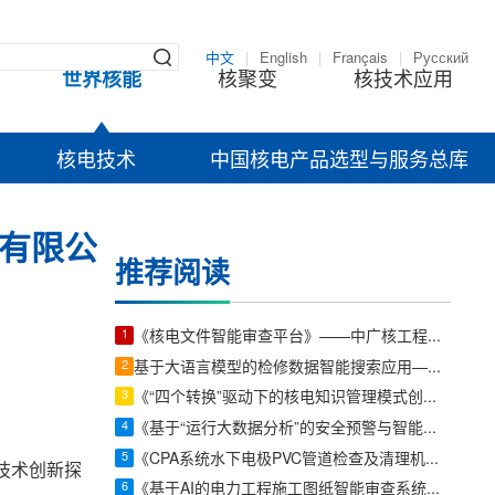
中文
|
English
|
Français
|
Русский
世界核能
核聚变
核技术应用
核电技术
中国核电产品选型与服务总库
有限公
推荐阅读
1
《核电文件智能审查平台》——中广核工程有限公司智算工程师张大山
2
基于大语言模型的检修数据智能搜索应用——中广核智能科技(深圳)有限责任公司软件开发助理工程师廖锦颖
3
《“四个转换”驱动下的核电知识管理模式创新实践》——福建宁德核电有限公司文档主曾工程师苏方伟
4
《基于“运行大数据分析”的安全预警与智能运维系统》——大唐潜江清洁能源有限公司慧唐储能电站负责人戴迎根
5
《CPA系统水下电极PVC管道检查及清理机器人》——中广核核电运营有限公司发电机主任工程师陈俊达
键技术创新探
6
《基于AI的电力工程施工图纸智能审查系统》——国能河北沧东发电有限责任公司北京构力科技有限公司 BIM曾理咨询罗晟威