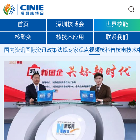
首页
深圳核博会
世界核能
核聚变
核技术应用
联系我们
国内资讯
国际资讯
政策法规
专家观点
视频
核科普
核电技术