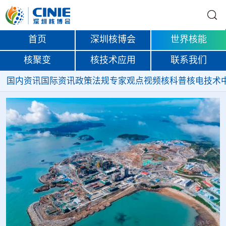
首页
深圳核博会
世界核能
核聚变
核技术应用
联系我们
国内资讯
国际资讯
政策法规
专家观点
视频
核科普
核电技术