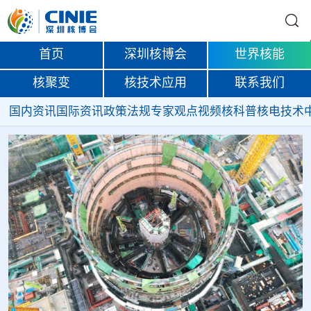
首页
深圳核博会
世界核能
核聚变
核技术应用
联系我们
国内资讯
国际资讯
政策法规
专家观点
视频
核科普
核电技术