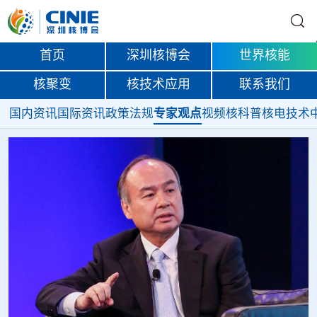
首页
深圳核博会
世界核能
核聚变
核技术应用
联系我们
国内资讯
国际资讯
政策法规
专家观点
视频
核科普
核电技术