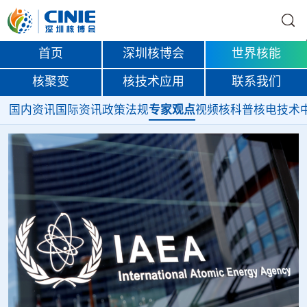
首页
深圳核博会
世界核能
核聚变
核技术应用
联系我们
国内资讯
国际资讯
政策法规
专家观点
视频
核科普
核电技术