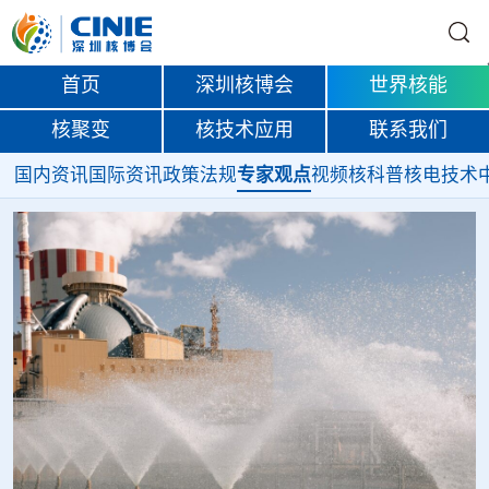
首页
深圳核博会
世界核能
核聚变
核技术应用
联系我们
国内资讯
国际资讯
政策法规
专家观点
视频
核科普
核电技术