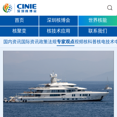
首页
深圳核博会
世界核能
核聚变
核技术应用
联系我们
国内资讯
国际资讯
政策法规
专家观点
视频
核科普
核电技术