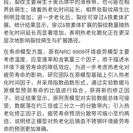
段，裂纹主要萌生于奥氏体中的滑移带，也可能在相
界处萌生；随着热老化时间延长，相界处裂纹萌生比
例明显增加；进一步老化后，裂纹可穿过δ铁素体扩
展。统计结果显示，穿过δ铁素体扩展的裂纹数量随热
老化时间延长而显著增加，表明热老化脆化正在更深
层次地影响裂纹萌生与扩展路径。
在寿命模型方面，原有NRC 6909环境疲劳模型主要
考虑温度、应变速率和含氧量三个因子，用于描述水
环境下疲劳寿命的降低效应。为进一步考虑热老化对
疲劳寿命的影响，研究团队在原模型基础上引入热老
化时间因子，并采用指数函数形式，通过实验数据与
原模型预测寿命的比值进行拟合，获得新的修正因
子。验证结果显示，原阿贡模型对实验数据总体可接
受，数据落在约三倍或三分之一的分散带内；引入热
老化修正因子后，疲劳寿命预测分散带可缩小至约两
倍，说明修正模型对热老化后铸造不锈钢环境疲劳寿
命的预测更加准确。