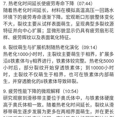
7. 热老化时间延长使疲劳寿命下降（07:44）
随着热老化时间延长，材料在模拟高温高压一回路水
环境下的疲劳寿命逐渐下降。宏观断口形貌整体变化
不大，裂纹主要从试样表面萌生，呈现典型多裂纹源
特征并向中心扩展；显微形貌显示仍具有疲劳扇形花
样、疲劳辉纹以及表面氧化特征。
8. 裂纹萌生与扩展机制随热老化演化（09:14）
热老化1000小时时，主裂纹主要萌生于相界，扩展多
沿δ铁素体与γ相界进行，铁素体较完整。热老化5000
小时后，部分裂纹开始穿透铁素体；到10000小时
时，主裂纹不仅萌生于相界，也可在铁素体内部萌
生，并穿透脆化的δ铁素体导致碎裂。
9. 疲劳性能下降的微观解释（10:54）
研究观察到滑移带主要位于奥氏体中，与铁素体硬度
高于奥氏体相一致。随着热老化时间延长，裂纹从滑
移带萌生逐步发展为更多在两相界面萌生，并在更长