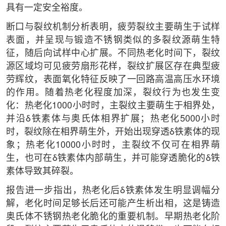
具有一定安全裕度。
断口与裂纹机制分析表明，疲劳裂纹主要萌生于试样
表面，并呈现与锻造不锈钢类似的多裂纹源萌生特
征，随后向试样中心扩展。不同热老化时间下，裂纹
源区域均可见疲劳扇形花样，裂纹扩展区存在典型疲
劳辉纹，表面氧化特征反映了一回路高温高压水环境
的作用。随着热老化程度加深，裂纹行为也发生变
化：热老化1000小时时，主裂纹主要萌生于相界处，
并沿δ铁素体与奥氏体相界扩展；热老化5000小时
时，裂纹除在相界萌生外，开始出现穿透δ铁素体的现
象；热老化10000小时时，主裂纹不仅可在相界萌
生，也可在δ铁素体内部萌生，并可能穿透脆化的δ铁
素体导致其碎裂。
报告进一步指出，热老化后δ铁素体发生明显调幅分
解，老化时间足够长后还可能产生析出相，这是铸造
奥氏体不锈钢热老化脆化的重要机制。早期热老化阶