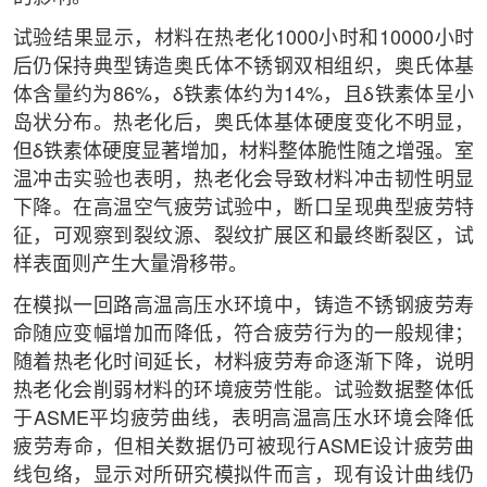
试验结果显示，材料在热老化1000小时和10000小时
后仍保持典型铸造奥氏体不锈钢双相组织，奥氏体基
体含量约为86%，δ铁素体约为14%，且δ铁素体呈小
岛状分布。热老化后，奥氏体基体硬度变化不明显，
但δ铁素体硬度显著增加，材料整体脆性随之增强。室
温冲击实验也表明，热老化会导致材料冲击韧性明显
下降。在高温空气疲劳试验中，断口呈现典型疲劳特
征，可观察到裂纹源、裂纹扩展区和最终断裂区，试
样表面则产生大量滑移带。
在模拟一回路高温高压水环境中，铸造不锈钢疲劳寿
命随应变幅增加而降低，符合疲劳行为的一般规律；
随着热老化时间延长，材料疲劳寿命逐渐下降，说明
热老化会削弱材料的环境疲劳性能。试验数据整体低
于ASME平均疲劳曲线，表明高温高压水环境会降低
疲劳寿命，但相关数据仍可被现行ASME设计疲劳曲
线包络，显示对所研究模拟件而言，现有设计曲线仍