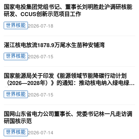
国家电投集团党组书记、董事长刘明胜赴沪调研核能
研发、CCUS创新示范项目工作
世界核能
2026-07-18
湛江核电放流1878.9万尾水生苗种安铺湾
世界核能
2026-07-15
国家能源局关于印发《能源领域节能降碳行动计划
（2026—2028年）》的通知：推动核电纳入绿电绿证
体系
世界核能
2026-07-15
国网山东省电力公司董事长、党委书记林一凡走访调
研国核示范
世界核能
2026-07-14