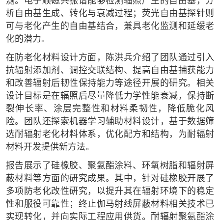
测。电子顺磁共振谱能够检测辐照产生的自由基，分
析自由基生成、转化与衰减过程；荧光自由基探针则
可与老化产生的自由基结合，兼具老化监测和延缓老
化的潜力。
在防老化材料设计方面，陈洪兵介绍了团队通过引入
抗辐射添加剂、调控交联结构、提高自由基捕获能力
和改善辐射后韧性保持能力等途径开展的研究。相关
设计目标是在辐照后尽量降低力学性能衰减，保持断
裂伸长率、涂层完整性和材料柔韧性，降低脆化风
险。团队还探索机器学习辅助材料设计，基于数据筛
选耐辐射老化材料体系，优化配方和结构，为耐辐射
材料开发提供新方法。
报告展示了硅橡胶、聚氨酯涂料、环氧树脂和辐射屏
蔽材料等方面的研究成果。其中，针对硅橡胶开展了
多项防老化改性研究，以提升其在辐射环境下的稳定
性和服役可靠性；终止伽马射线屏蔽材料相关技术已
实现转化，并向实际工程应用供货。耐辐射聚氨酯涂