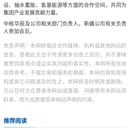
设、抽水蓄能、氢基能源等方面的合作空间，共同为
集团产业发展贡献力量。
中核华辰及公司相关部门负责人，新疆公司有关负责
人参加会见。
免责声明：本网转载自合作媒体、机构或其他网站的
信息，登载此文出于传递更多信息之目的，并不意味
着赞同其观点或证实其内容的真实性。本网所有信息
仅供参考，不做交易和服务的根据。本网内容如有侵
权或其它问题请及时告之，本网将及时修改或删除。
凡以任何方式登录本网站或直接、间接使用本网站资
料者，视为自愿接受本网站声明的约束。
推荐阅读