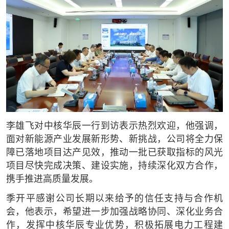
李雄飞对中核华辰一行到访表示热烈欢迎，他强调，
面对新能源产业发展新形势、新挑战，公司将全力保
障已落地项目达产见效，推动一批已获取指标的风光
项目尽快完成决策、建设实施，持续深化双方合作，
携手推进高质量发展。
季开平感谢公司长期以来给予的信任支持与合作机
会，他表示，希望进一步加强战略协同、深化业务合
作，发挥中核华辰专业优势，积极拓展电力工程建