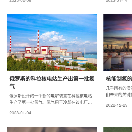
2023-02-06
2023-01-14
根据协议，现有的 NuScale 控制室模拟器将被
气冷堆核能制
修改以评估综合能源系统 (IES) 动力学，并将
出发，解释清
包括 GSE 的制氢模型。GSE 将提供基于其
源未来的核能
JProTM 动态仿真软件的模型、集成和测试支
持。
俄罗斯的科拉核电站生产出第一批氢
核能制氢
气
几乎所有的清
们未来的关键
俄罗斯设计的一个新的电解装置在科拉核电站
格的影响加速
生产了第一批氢气。氢气用于冷却在该电厂发
2022-12-29
会的巨大规模
电的涡轮发电机。以前，这是由老式的碱性电
2023-01-04
解器生产的。新的电解器使用质子交换膜生产
氢气，这对环境更加友好。