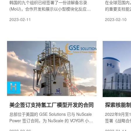
韩国的九个组织已经签署了一份谅解备忘录
在全球范围内
(MoU)，合作开发和展示以小型模块化反应堆
的重要支柱能
(SMR)为动力的船舶和海上系统。这些合作伙
工业技术集大
2023-02-11
2023-02-10
伴还将开发海洋系统和使用熔盐反应堆(MSRs)
科技转型变革
生产氢气。
美企签订支持氢工厂模型开发的合同
探索核能
总部位于美国的 GSE Solutions 已与 NuScale
2022年9月
Power 签订合同，为 NuScale 的 VOYGR 小型
签署《战略合
模块化反应堆 (SMR) 模拟器开发氢工厂模型。
公司，推进高