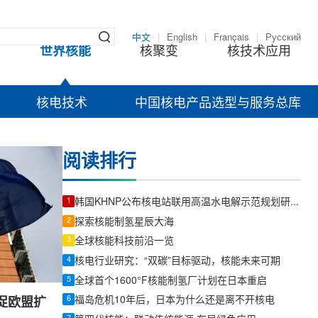
中文
|
English
|
Français
|
Русский
世界核能
核聚变
核技术应用
核电技术
中国核电产品选型与服务总库
阅读排行
1
韩国KHNP公布核电站联用高温水电解示范规划研究成果
2
探索核能制氢星辰大海
3
全球核能科技前沿一览
4
核电行业研究：“双碳”目标驱动，核能未来可期
5
全球首个1600°F核能制氢厂计划在日本重启
6
福岛危机10年后，日本为什么还是离不开核电
促欧盟扩