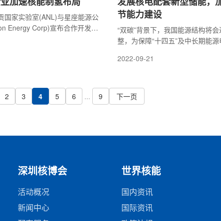
企业加速核能制氢布局
发展核电配套新型储能，
节能力建设
国家实验室(ANL)与星座能源公
ation Energy Corp)宣布合作开发无
“双碳”背景下，我国能源结构将
括核能制氢项目。Bloom能源
整，为保障“十四五”及中长期能
能源公司也已宣布计划在明尼苏达
国明确按照“适度超前”原则推进
2022-09-21
厂生产氢气。与此同时，美国能
设。核电作为近零排放的低碳能源
已开放了一项价值70亿美元的项目
在推动能源革命中的战略地位，统
区域清洁氢能中心。
洁能源协同发展。随着核电规模进
结合核电特点及其发展实际和电力
2
3
4
5
6
...
9
下一页
节需求，发展灵活性核能，重点探
发电与新型储能的开发利用以及增
可调节性及空间位置灵活性的发展
路径十分重要。
深圳核博会
世界核能
活动概况
国内资讯
新闻中心
国际资讯