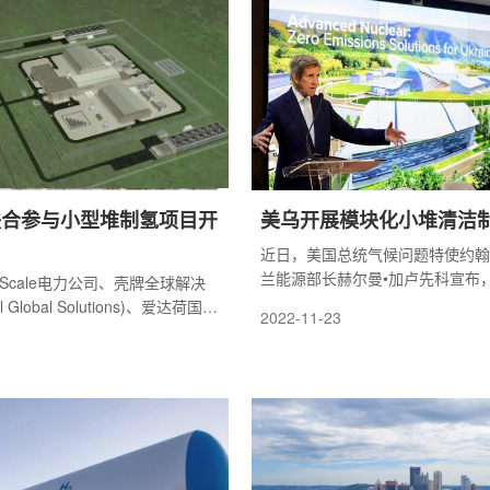
联合参与小型堆制氢项目开
美乌开展模块化小堆清洁
近日，美国总统气候问题特使约翰
兰能源部长赫尔曼•加卢先科宣布
Scale电力公司、壳牌全球解决
兰模块化小堆开展一个为期2至3
 Global Solutions)、爱达荷国家
2022-11-23
项目，采用固体氧化物电解制氢和
)、犹他州联合市政电力系统公司
料电池能源公司(Fuel Cell
oliSolutions公司和GSE解决方案
用于小型堆(SMR)电厂的清洁