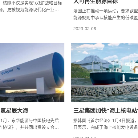
大可再生能源目标
，核能不仅是实现“双碳”战略目标
源，更被视为能源现代化产业的
法国正在推动一项运动，要求欧盟
成者，其对能源清洁低碳转型和
能源规则中承认核能产生的低碳氢
的战略性带动作用有目共睹。
国、波兰、捷克和其他六个欧盟国
2023-02-06
周致函欧盟委员会，敦促其扩大可
面的目标，包括从核能生产氢气。
制氢星辰大海
三星集团加快"海上核电站
至11月，东华能源与中国核电先后
据韩国《首尔经济》1月4日报道
作协议》，并共同出资设立合资
日表示，完成了海上核能发电设备
温气冷堆项目，主攻第四代高温
“CMSR Power Barge”的概念