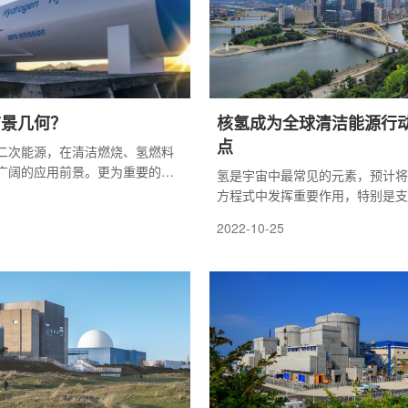
前景几何？
核氢成为全球清洁能源行
点
二次能源，在清洁燃烧、氢燃料
广阔的应用前景。更为重要的
氢是宇宙中最常见的元素，预计将
将电力的生产与消耗脱钩，作为
方程式中发挥重要作用，特别是支
，可以气态、液态、固体氧化物
通等其他难以减少的部门的脱碳战
2022-10-25
储和运输，且能量密度大、储能
目前，几乎所有的氢能都是使用化
是一种可实现大规模、长周期的
的。