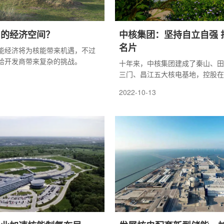
”的经济空间？
中核集团：坚持自立自强 
名片
能经济将为核能带来机遇，不过
给开发商带来复杂的挑战。
十年来，中核集团建成了秦山、田
三门、昌江五大核电基地，控股在
25台，装机2375万千瓦，核准
2022-10-13
13台。所有在运核电机组保持安
2021年有19台机组WANO指数
领先水平。