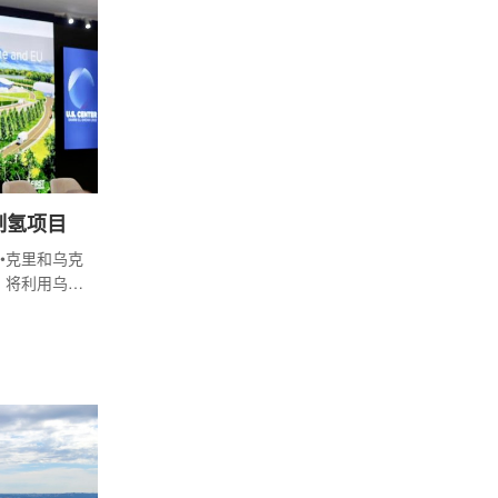
制氢项目
•克里和乌克
，将利用乌克
年的商业示范
氨。