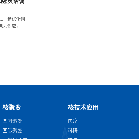
加强灵活调
会进一步优化调
源电力供应，我
能源基础设施建
，需要强化
筹核电及清
一步提升，
系统灵活调
索统筹核能
强核能系统
思路和实施
核聚变
核技术应用
国内聚变
医疗
国际聚变
科研