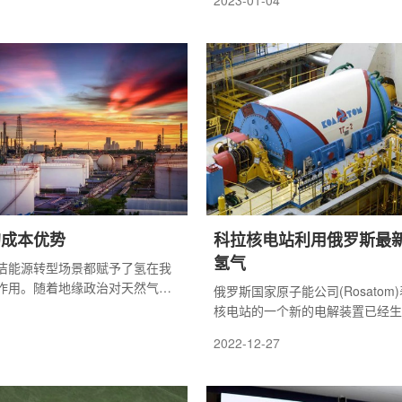
2023-01-04
氢。本篇报告尝试从高温气冷堆
美国ABS船级基本认证。
楚究竟什么是核能制氢，东华能
制氢战略是怎样的?
的成本优势
科拉核电站利用俄罗斯最
氢气
洁能源转型场景都赋予了氢在我
作用。随着地缘政治对天然气价
俄罗斯国家原子能公司(Rosatom
了核能制氢的经济前景，核能机
核电站的一个新的电解装置已经生
令人惊叹。
这是冷却核电站涡轮发电机所需的
2022-12-27