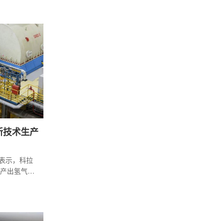
新技术生产
)表示，科拉
产出氢气，
。