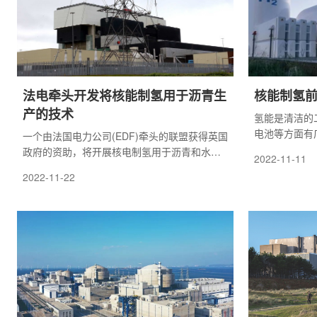
法电牵头开发将核能制氢用于沥青生
核能制氢
产的技术
氢能是清洁的
电池等方面有
一个由法国电力公司(EDF)牵头的联盟获得英国
是，氢气可以
政府的资助，将开展核电制氢用于沥青和水泥
2022-11-11
清洁能源载体
生产的初步可行性研究，未来的目标是在2023-
2022-11-22
等多种形式存
2025年之前以兆瓦级的规模示范这项技术。该
时间长，因此
联盟由英国建筑材料制造商汉森公司
储能手段。
(Hanson)、英国国家核实验室(NNL)和法电下
属的多家企业组成。