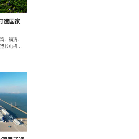
打造国家
湾、福清、
运核电机组
及在建核电机组
全稳定运行，
满分，保持世界