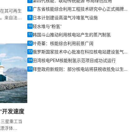
7
第四代核能：联动传统能源 布局绿色应用
8
广东省核能综合利用工程技术研究中心正式揭牌成立
在其可再生
9
。来自法
日本计划建设高温气冷堆氢气设施
家的部长本
10
轻水堆与“粉氢”
再生能源方
11
韩国斗山推动利用核电站产生的蒸汽制氢
12
叶奇蓁：核能综合利用前景广阔
13
俄罗斯国家技术中心批准在科拉核电站建设氢气生产试验台综合体项目
14
田湾核电PEM核能制氢示范项目成功试运行
15
拜登政府新规则：部分核电站将获税收抵免以生产清洁氢气
"开发速度
，三星重工当
漂浮体
设计，并获得了