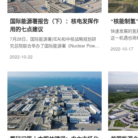
国际能源署报告（下）：核电发挥作
“核能制氢
用的七点建议
快速发展的氢
这一机遇也将
7月28日，国际能源署(IEA)和中核战略规划研
究总院联合举办了国际能源署《Nuclear Power
2022-10-17
and Secure Energy Transitions》报告的中国
2022-10-22
发布会暨圆桌讨论会，国际能源署、中国能源
研究会、中核集团战略咨询委、中广核集团战
略规划部和中核战略规划研究总院的多位领导
和专家出席会议并充分交流了观点。