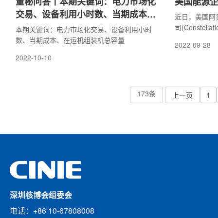
董秘问答丨本期关键词：电力市场化
美国能源
交易、设备利用小时数、当期成本、
近日，美国阿贡
在运机组装机总容量
司(Constell
本期关键词：电力市场化交易、设备利用小时
碳发电技术，包
数、当期成本、在运机组装机总容量
2022-09-28
公司和Xcel
2022-10-10
州的一座核电
源部(DOE)
申请，以创建
173条
上一页
1
深圳核博会组委会
电话：+86 10-67808008