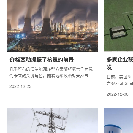
价格变动提振了核氢的前景
多家企业
发
几乎所有的清洁能源转型方案都将氢气作为我
们未来的关键角色。随着地缘政治对天然气价
日前，美国Nu
格的影响，加速了核电生产氢气的经济性，核
方案公司(Shell
2022-12-23
电的机会之大令人惊叹。
实验室(INL
2022-12-08
(UAMPS)、燃
Energy)、FP
公司将联合开发
制氢系统。