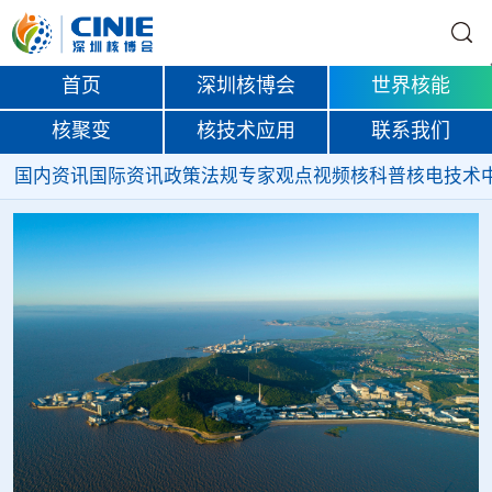
首页
深圳核博会
世界核能
核聚变
核技术应用
联系我们
国内资讯
国际资讯
政策法规
专家观点
视频
核科普
核电技术