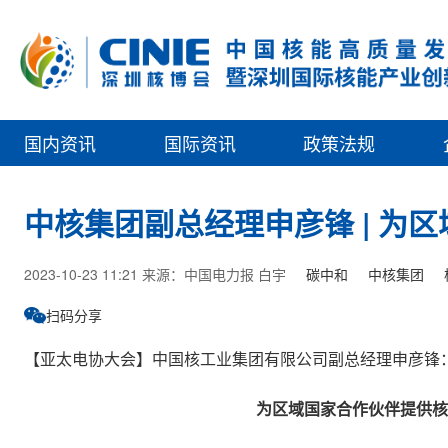
国内资讯
国际资讯
政策法规
中核集团副总经理申彦锋 | 为
2023-10-23 11:21 来源：中国电力报 白宇
碳中和
中核集团
扫码分享
【亚太电协大会】中国核工业集团有限公司副总经理申彦锋
为区域国家合作伙伴提供核