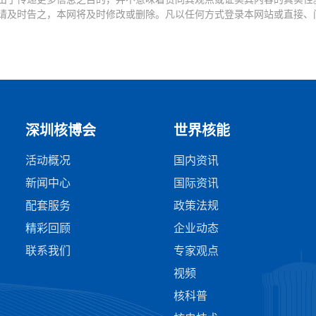
出于传递更多信息之目的，并不意味着赞同其观点或证实其内容的真实性
请及时告之，本网将及时修改或删除。凡以任何方式登录本网站或直接、
深圳核博会
世界核能
活动概况
国内资讯
新闻中心
国际资讯
配套服务
政策法规
精彩回顾
企业动态
联系我们
专家观点
视频
核科普