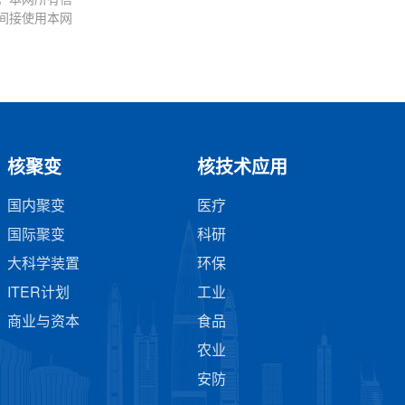
。本网所有信
间接使用本网
核聚变
核技术应用
国内聚变
医疗
国际聚变
科研
大科学装置
环保
ITER计划
工业
商业与资本
食品
农业
安防