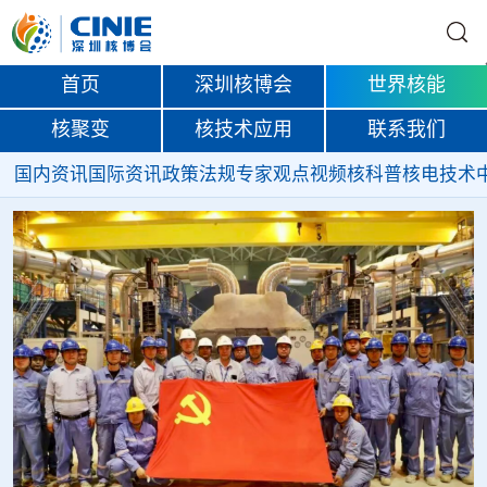
首页
深圳核博会
世界核能
核聚变
核技术应用
联系我们
国内资讯
国际资讯
政策法规
专家观点
视频
核科普
核电技术