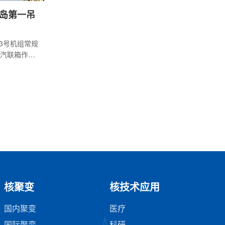
岛第一吊
电3号机组常规
汽联箱作为
主蒸汽输送的关
的吊装工
提供了良好
核聚变
核技术应用
国内聚变
医疗