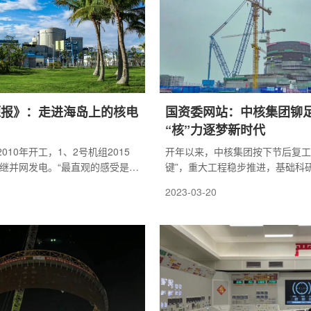
源报》：走进海岛上的核电
国资委网站：中核集团铆
“核”力逐梦新时代
010年开工，1、2号机组2015
开年以来，中核集团按下节后复工
相继并网发电。“最直观的感受是海
键”，重大工程稳步推进，基础科
了，电变稳定了。”魏国良表示，
破，释放出“稳增长、强信心”的积
2023-03-20
，两台65万千瓦机组共实现发电量
，从根本上解决了海南省的电源性
海南省地理位置独特，随着战略地
能源安全更加成为海南省高质量
障。1、2号机组的建成投运为海
有能力供应全岛30%用电的电源