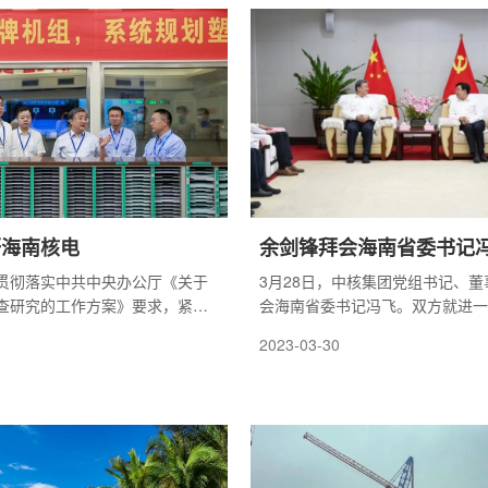
发展出谋划策。
党委书记、董事长魏国良作大会总
研海南核电
余剑锋拜会海南省委书记
贯彻落实中共中央办公厅《关于
3月28日，中核集团党组书记、
查研究的工作方案》要求，紧紧
会海南省委书记冯飞。双方就进一
落实党的二十大精神、推动高质
合作，推动中核集团在琼产业高质
2023-03-30
弘扬党的光荣传统和优良作风，
力海南自贸港建设进行深入交流。
深入调查研究。
委、秘书长、办公厅主任巴特尔，
组成员、总会计师王学军参加会见