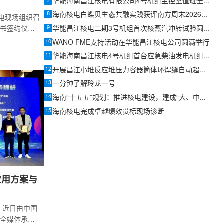
7
华能海南昌江核电有限公司4号机组主控室值班全面启动
8
海南核电白蝶贝生态共融实践获评南方周末2026年度ESG创新案例
核电现场组织召
9
书签约仪
华能昌江核电二期3号机组首次核蒸汽冲转试验圆满成功
出席签约仪
10
WANO FME支持活动在华能昌江核电公司圆满举行
约，副总工
11
华能海南昌江核电4号机组首台应急柴油发电机组首启成功
12
开展昌江小堆反应堆压力容器筒体环焊缝自动超声能力验证工作
13
一分钟了解玲龙一号
14
海南“十五五”规划：推进核电建设，建成“大、中、小、浮”兼备的核电能源枢纽
15
海南核电完成卓越绩效贯标现场诊断
应用方案与
，近日由中国
全媒体承办