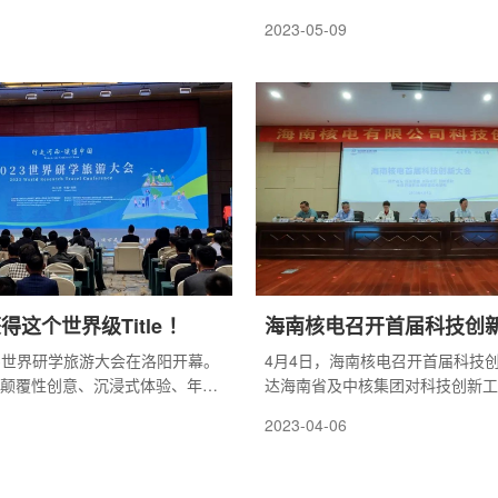
核电机组投入商运，详见表1。
的“2023 5G专网融合创新发展论
2023-05-09
行。
这个世界级Title ！
海南核电召开首届科技创
23世界研学旅游大会在洛阳开幕。
4月4日，海南核电召开首届科技
“颠覆性创意、沉浸式体验、年轻
达海南省及中核集团对科技创新工
旅产业发展新趋势，由河南省文化
求，并对后续科技创新工作做出部
2023-04-06
阳市人民政府、世界研学旅游组
公司总经理、党委副书记魏智刚主
以“行走河南 读懂中国”为主题，
江黎族自治县委书记陈儒茂、海南
外各方专家学者和业内大咖，为
厅副厅长王敏、副县长黄华星到会