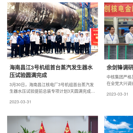
研学旅游后续
海南昌江3号机组首台蒸汽发生器水
余剑锋调
压试验圆满完成
中核集团严格
在全党大兴调
3月30日，海南昌江核电厂3号机组首台蒸汽发
围绕全面贯彻
生器水压试验提前总装专项计划3天圆满完成，
2023-03-31
量发展，大力
标志着首台蒸汽发生器主体制造工作基本完
2023-03-31
领导干部带头
成。