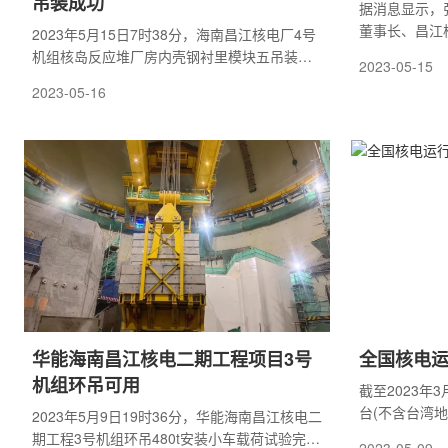
吊装成功
据消息显示，
董事长、昌江
2023年5月15日7时38分，海南昌江核电厂4号
机组核岛反应堆厂房内壳钢衬里模块五吊装就
2023-05-15
位，历时2时10分，整体吊装过程安全、可控，
2023-05-16
此次吊装成功标志着4号机组钢衬里筒壁模块化
施工顺利完成，为后续内穹顶施工创造了有利
条件。
华能海南昌江核电二期工程项目3号
全国核电运
机组环吊可用
截至2023年
台(不含台湾
2023年5月9日19时36分，华能海南昌江核电二
56993.34M
期工程3号机组环吊480t安装小车载荷试验完