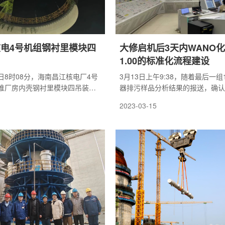
电4号机组钢衬里模块四
大修启机后3天内WANO
1.00的标准化流程建设
17日8时08分，海南昌江核电厂4号
3月13日上午9:38，随着最后一
堆厂房内壳钢衬里模块四吊装就
器排污样品分析结果的报送，确认
10分，整体吊装过程安全、可控。
启机后机组达30%功率(3月10日11
2023-03-15
内，WANO化学指标所有参数低于
值，即CPI达到1.00。这是继202
后的第二次在大修后72小时内实现
指标达到世界先进水平。