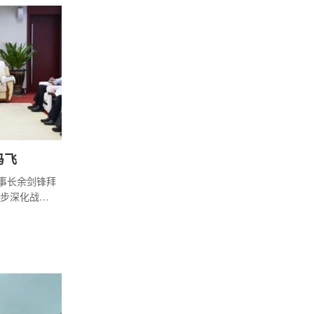
结。
冯飞
董事长余剑锋拜
步深化战略
量发展，助
海南省委常
中核集团党
。