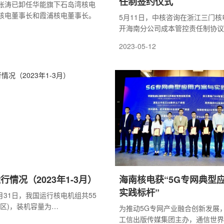
任制签约仪式
张涛已卸任华能旗下石岛湾核电
核电董事长和霞浦核电董事长。
5月11日，中核咨询在浙江三门
开海南分公司成本管控责任制协议
式，公司党委书记、董事长赵一兵
2023-05-12
式，代表公司与海南分公司完成签
程师陈建民主持签约仪式。
行情况（2023年1-3月）
海南核电获“5G专网典型
实践标杆”
3月31日，我国运行核电机组共55
地区)，装机容量为
为推动5G专网产业融合创新发展
We(额定装机容量)。2023年1-3月
工信出版传媒集团主办，通信世界