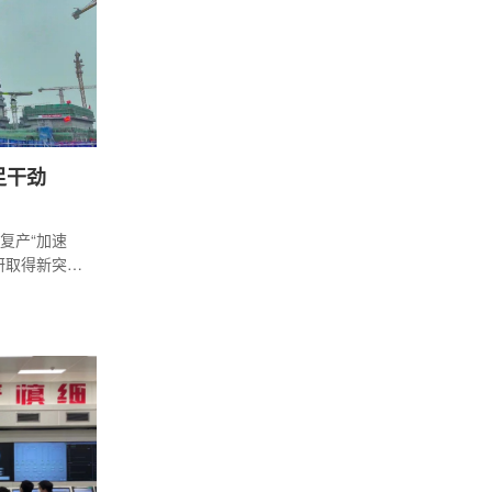
足干劲
复产“加速
研取得新突
极信号。