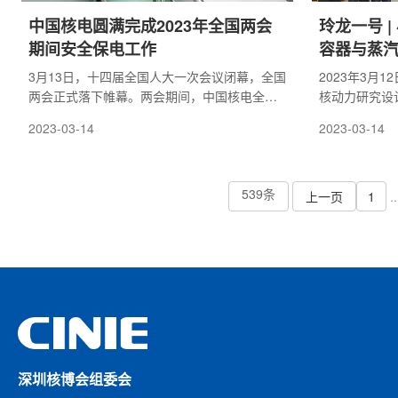
中国核电圆满完成2023年全国两会
玲龙一号 
期间安全保电工作
容器与蒸
水压试验
3月13日，十四届全国人大一次会议闭幕，全国
2023年3月
两会正式落下帷幕。两会期间，中国核电全系
核动力研究设
统凝心聚力、多管齐下保安全稳定发电、保重
司等单位的共
2023-03-14
2023-03-14
点项目推进建设，严格落实各项安全措施，保
堆示范工程反
障机组安全稳定可靠运行，创造了良好的电力
组焊后一次侧
安全生产氛围，圆满完成了安全保电工作任
务。
539条
上一页
1
..
深圳核博会组委会