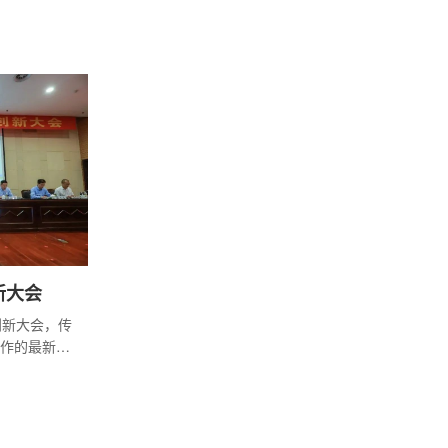
坛”在北京举
新大会
创新大会，传
作的最新要
署。会议由
持，海南昌
省科学技术
指导，公司