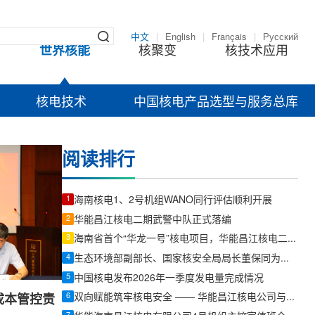
中文
|
English
|
Français
|
Русский
世界核能
核聚变
核技术应用
核电技术
中国核电产品选型与服务总库
阅读排行
1
海南核电1、2号机组WANO同行评估顺利开展
2
华能昌江核电二期武警中队正式落编
3
海南省首个“华龙一号”核电项目，华能昌江核电二期项目3号机组并网发电
4
生态环境部副部长、国家核安全局局长董保同为昌江核电厂3号机组颁发运行许可证
5
中国核电发布2026年一季度发电量完成情况
6
双向赋能筑牢核电安全 —— 华能昌江核电公司与中国特检院签署合作框架协议
成本管控责