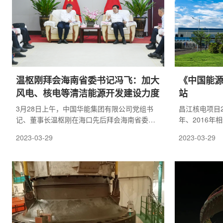
温枢刚拜会海南省委书记冯飞：加大
《中国能
风电、核电等清洁能源开发建设力度
站
3月28日上午，中国华能集团有限公司党组书
昌江核电项目2
记、董事长温枢刚在海口先后拜会海南省委书
年、2016年
记冯飞，海南省委常委、海口市委书记罗增
南真的不缺电
2023-03-29
2023-03-29
斌，就进一步深化战略合作进行了务实交流并
2017年全年
达成共识。海南省委常委、省委秘书长巴特
74亿千瓦时
尔，集团公司党组成员、副总经理樊启祥，海
缺电问题。“
口市委常委、副市长邓立松等参加会见。
位不断提升，
发展的基础保
南提供了一个
点。”