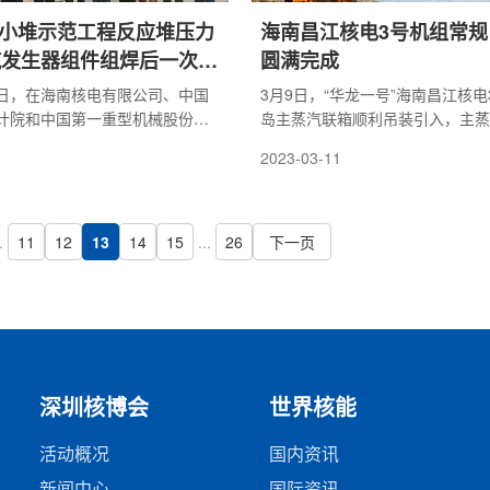
| 小堆示范工程反应堆压力
海南昌江核电3号机组常规
汽发生器组件组焊后一次侧
圆满完成
圆满成功
12日，在海南核电有限公司、中国
3月9日，“华龙一号”海南昌江核
计院和中国第一重型机械股份公
岛主蒸汽联箱顺利吊装引入，主蒸
同见证下，海南昌江“玲龙一号”小
主蒸汽输送“生命线”，是常规岛
2023-03-11
应堆压力容器与蒸汽发生器组件
键部件，安全顺利完成主蒸汽联箱
水压试验圆满成功。
作，也为后期主蒸汽管道安装工作
的先决条件。
.
11
12
13
14
15
...
26
下一页
深圳核博会
世界核能
活动概况
国内资讯