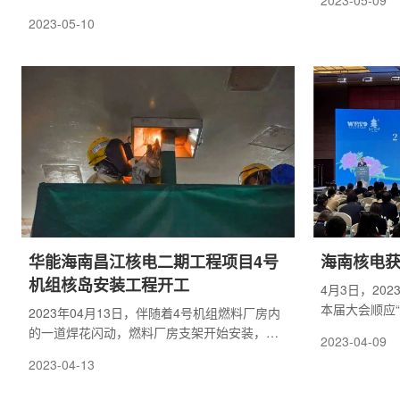
2023-05-09
全国共有1台
成，标志着二期工程3号机组环吊可用，完成了
2023-05-10
又一个重要里程碑节点，为后续反应堆厂房内
设备吊装引入创造了必要条件。
华能海南昌江核电二期工程项目4号
海南核电获得
机组核岛安装工程开工
4月3日，20
本届大会顺应
2023年04月13日，伴随着4号机组燃料厂房内
化消费”的文
的一道焊花闪动，燃料厂房支架开始安装，燃
2023-04-09
和旅游厅、洛
料厂房的安装将有力带动其它厂房的安装建设
2023-04-13
织联合主办，
步伐，这标志着华能海南昌江核电二期工程4号
旨在会聚国内
机组核岛安装工程正式开工。