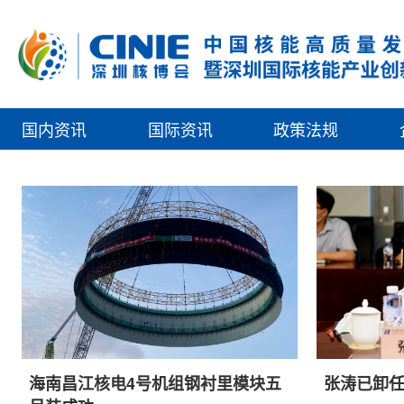
国内资讯
国际资讯
政策法规
海南昌江核电4号机组钢衬里模块五
张涛已卸