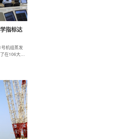
化学指标达
组1号机组蒸发
了在106大修
：30)的3天
WANO中
2年205大修之
WANO化学