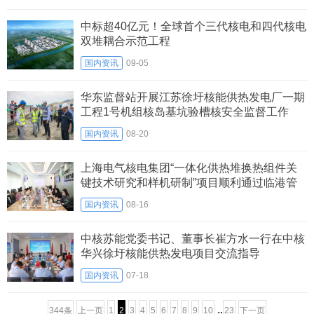
中标超40亿元！全球首个三代核电和四代核电
双堆耦合示范工程
国内资讯
09-05
华东监督站开展江苏徐圩核能供热发电厂一期
工程1号机组核岛基坑验槽核安全监督工作
国内资讯
08-20
上海电气核电集团“一体化供热堆换热组件关
键技术研究和样机研制”项目顺利通过临港管
委会验收
国内资讯
08-16
中核苏能党委书记、董事长崔方水一行在中核
华兴徐圩核能供热发电项目交流指导
国内资讯
07-18
..
344条
上一页
1
2
3
4
5
6
7
8
9
10
23
下一页