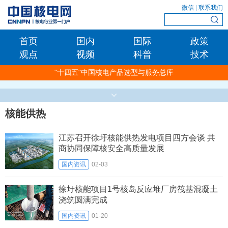
微信
|
联系我们
首页
国内
国际
政策
观点
视频
科普
技术
"十四五"中国核电产品选型与服务总库
核能供热
江苏召开徐圩核能供热发电项目四方会谈 共
商协同保障核安全高质量发展
国内资讯
02-03
徐圩核能项目1号核岛反应堆厂房筏基混凝土
浇筑圆满完成
国内资讯
01-20