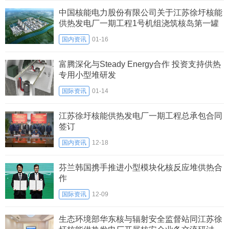
中国核能电力股份有限公司关于江苏徐圩核能
供热发电厂一期工程1号机组浇筑核岛第一罐
混凝土的公告
国内资讯
01-16
富腾深化与Steady Energy合作 投资支持供热
专用小型堆研发
国际资讯
01-14
江苏徐圩核能供热发电厂一期工程总承包合同
签订
国内资讯
12-18
芬兰韩国携手推进小型模块化核反应堆供热合
作
国际资讯
12-09
生态环境部华东核与辐射安全监督站同江苏徐