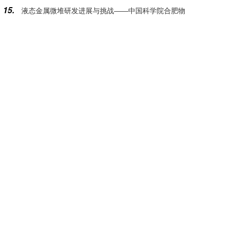
15.
液态金属微堆研发进展与挑战——中国科学院合肥物
质量管控专项评估
质科学研究院核能安全技术研究所学术所长郁杰