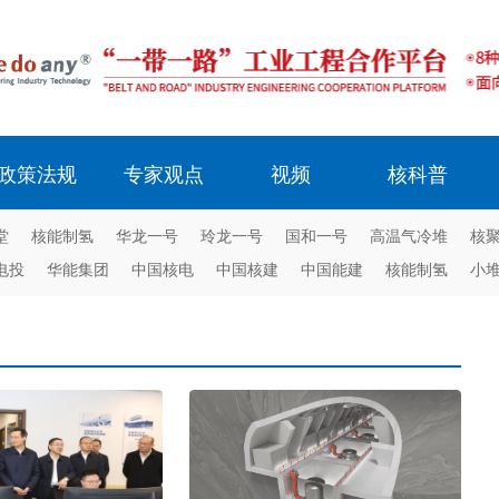
政策法规
专家观点
视频
核科普
堂
核能制氢
华龙一号
玲龙一号
国和一号
高温气冷堆
核
电投
华能集团
中国核电
中国核建
中国能建
核能制氢
小