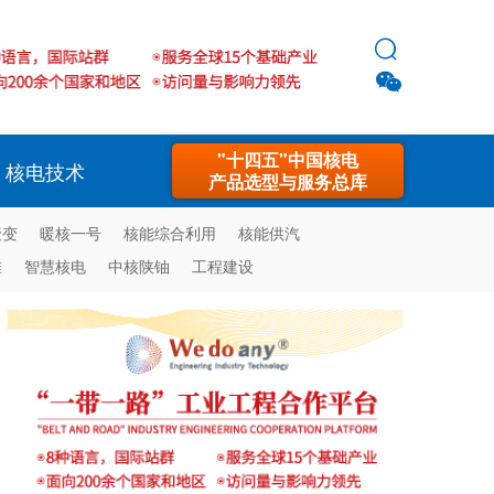


"十四五"中国核电
核电技术
产品选型与服务总库
聚变
暖核一号
核能综合利用
核能供汽
堆
智慧核电
中核陕铀
工程建设