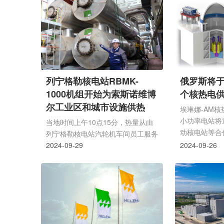
科瓦尔丘克。根据协议，雅库特和库
工程有限公司
尔恰托夫研究所将在多个领域开展合
院股份有限公
作，包括利用Elena-AM核热电供热
有限公司、华
站的分散供电系统向人口稠密地区供
公司等12家
应能源、培训核能领域的高素质专家
设管理专家组
远北地区的能源、全循环氢技术的开
业协会核电建
发和测试。国家研究中心库尔恰托夫
险管理领域工
列宁格勒核电站RBMK-
俄罗斯将于
研究所成立于 1943 年，是俄罗斯规
站有限责任公
1000机组开始为索斯诺维博
个核热电
模最大的科学中心之一，其科...
队长。本次推演
尔工业区和城市设施供热
埃琳娜-AM核
小功率电站将
当地时间上午10点15分，热量从由
动核电站等合
列宁格勒核电站汽轮机车间员工服务
全球核技术市
的区域供热锅炉房开始流入城市的工
2024-09-29
2024-09-26
业区和居民区。