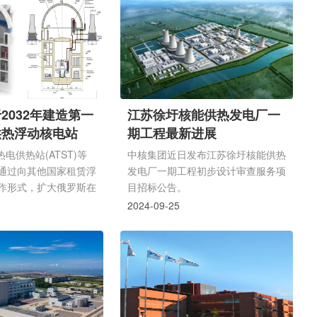
、上海核工程研究设计
12 月退役。其中包括核电站工业场
司、中国中原对外工程
地中央供热站(CHS)模块化建筑的桩
能石岛湾核电开发有限
基和基础板的施工和安装工作。目
单位的19名核电工程建
前，比利比诺核电站正处于2、3、4
成推演队。中国核能行
号运行机组停堆准备阶段。核电站主
设技术委员会委员、风
热网现代化改造将确保与比利比诺新
作组组长，国核示范电
能源中心热网的连接。这座城市，取
2032年建造第一
江苏徐圩核能供热发电厂一
司原董事长汪映荣担任
代了核电站的退役容量。来自承包组
供热浮动核电站
期工程最新进展
对项目总工期、项...
织 Akvilon LLC、Stroyekspertse...
热电供热站(ATST)等
中核集团近日发布江苏徐圩核能供热
通过向其他国家租赁浮
发电厂一期工程初步设计审查服务项
作形式，扩大俄罗斯在
目招标公告。
场的服务范围。
2024-09-25