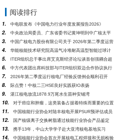
阅读排行
1.
中电联发布《中国电力行业年度发展报告2026》
2.
中央政治局委员、广东省委书记黄坤明到中广核太平
3.
中国广核电力股份有限公司关于 2026年第二季度运营
岭核电基地调研
4.
华能核能技术研究院高温气冷堆耐高温型智能过球计
情况的公告
5.
ITER组织总干事出席艾克斯经济论坛谈首创强耦合超
数器系统研发与应用通过科技成果鉴定
6.
中方代表团出席科技部与ITER组织双边合作协议执行
大型工程的复杂性管控
7.
2026年第二季度运行核电厂经验反馈例会顺利召开
情况2026年度会议
8.
际点赞！中核二三HSE良好实践获IO表扬
9.
湛江核电放流1878.9万尾水生苗种安铺湾
10.
对于癌症和肿瘤，这类装备占据着特殊而重要的位置
11.
中国核能行业协会对陆丰核电开展PSUR预评估成员
12.
国产核级离子交换树脂通过核能行业协会产品鉴定
支持活动
13.
携手13年，中山大学学子赴大亚湾核电基地实习
14.
中国核能行业协会首次开展核电工程焊接和无损检验