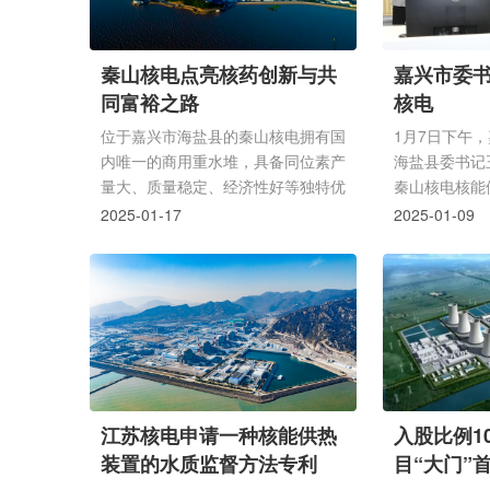
秦山核电点亮核药创新与共
嘉兴市委
同富裕之路
核电
位于嘉兴市海盐县的秦山核电拥有国
1月7日下午
内唯一的商用重水堆，具备同位素产
海盐县委书记
量大、质量稳定、经济性好等独特优
秦山核电核能
势，面对同位素“救命药”短缺的问题.
力有限责任公
2025-01-17
2025-01-09
江苏核电申请一种核能供热
入股比例1
装置的水质监督方法专利
目“大门”