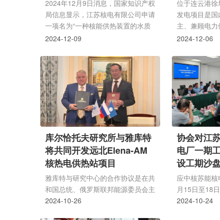
2024年12月9日消息，国家知识产权
位于连云港徐
局信息显示，江苏核电有限公司申请
发电项目是国
一项名为“一种核能供热装置的水质
主、兼顾电力
监督方法”的专利。
江苏首个民营
2024-12-09
2024-12-06
12月4日，
云港正在与相
股工作，民资
库尔恰托夫研究所与雅库特
协会对江
将共同开发远北Elena-AM
电厂一期工
核热电供热站项目
设工期沙
雅库特与研究中心的合作协议是在共
应中核苏能核
和国总统、俄罗斯联邦能源委员会主
月15日至1
席艾森·尼古拉耶夫和库尔恰托夫研
2024-10-26
能供热发电厂
2024-10-24
究所所长米哈伊尔会晤期间签署的。
建设工期沙盘