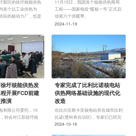
圩新区的徐圩核能供热
11月15日，我国首个核能供热商用
内首个以工业供热为
工程——国家电投“暖核一号”正式启
供应的核动力厂，也是
动第六个供暖季。
资本参股的核电项目。
2024-11-19
记者从省能源局获悉，连
关民营企业加紧推进参
入股比例将达到10%。
苏徐圩核能供热发
专家完成了比利比诺核电站
程开展FCD前建
供热网络基础设施的现代化
盘推演
改造
电有限公司委托，10
在比尔宾斯卡亚核电站所在城市比利
8日，协会对江苏徐圩核
比诺(楚科奇自治区)，专家们已经完
一期工程开展FCD前
成了一系列为核电站提供备用热源的
2024-10-16
推演。协会邀请中广核
工作，该核电站正准备于 2025 年