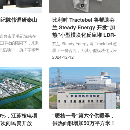
书记陈伟调研秦山
比利时 Tractebel 将帮助芬
兰 Steady Energy 开发“加
热”小型模块化反应堆 LDR-
，嘉兴市委书记陈伟在
50
王碎社的陪同下，来到
芬兰 Steady Energy 与 Tractebel 签
供热项目、浙江零碳热
署了一份合同，为其小型模块化反应
司调研指导。
堆 LDR-150 的开发提供工程服务，
2024-12-12
该反应堆专注于区域供热。
0%，江苏核电项
“暖核一号”第六个供暖季，
首次向民资开放
供热面积增加50万平方米！