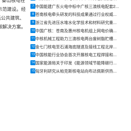
，秦山核电在
7
中国能建广东火电中标中广核三澳核电配套220千伏输电EPC工程
示范建设。经
8
苍南核电牵头研发的科技成果通过行业权威专家科技鉴定
括公共建筑、
9
浙江省先进压水堆水化学技术和材料研究重点实验室2026年度学术委员会会议暨学术年会召开
碳解决方案。
10
中国广核：苍南及惠州核电机组上网电价确认为0.4153元/千瓦时
11
中核机械工程助力三澳核电两台废树脂贮槽圆满完成吊装
12
金七门核电至石浦海底隧道及接线工程北岸明挖段首块底板顺利完成浇筑
13
中国核能行业协会首次开展核电工程焊接和无损检验质量管控专项评估
14
国家能源局关于印发《能源领域节能降碳行动计划（2026—2028年）》的通知：推动核电纳入绿电绿证体系
15
匈牙利研究从帕克斯核电站向布达佩斯供热的可行性