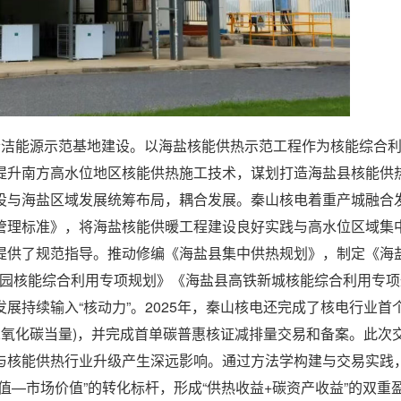
推进清洁能源示范基地建设。以海盐核能供热示范工程作为核能综合
提升南方高水位地区核能供热施工技术，谋划打造海盐县核能供
设与海盐区域发展统筹布局，耦合发展。秦山核电着重产城融合
管理标准》，将海盐核能供暖工程建设良好实践与高水位区域集
提供了规范指导。推动修编《海盐县集中供热规划》，制定《海
位素产业园核能综合利用专项规划》《海盐县高铁新城核能综合利用专
展持续输入“核动力”。2025年，秦山核电还完成了核电行业首
(二氧化碳当量)，并完成首单碳普惠核证减排量交易和备案。此次
与核能供热行业升级产生深远影响。通过方法学构建与交易实践
值—市场价值”的转化标杆，形成“供热收益+碳资产收益”的双重