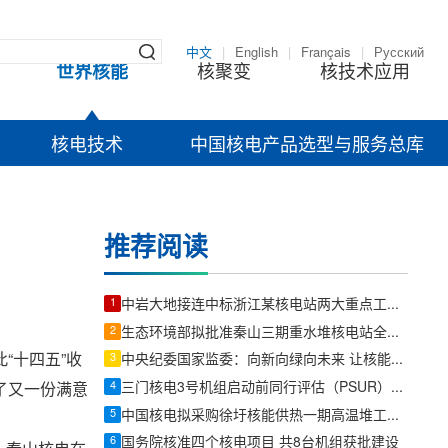
中文
|
English
|
Français
|
Русский
世界核能
核聚变
核技术应用
核电技术
中国核电产品选型与服务总库
推荐阅读
1
中岩大地接连中标浙江某核电站两大重点工程项目
2
生态环境部拟批准秦山三期重水堆核电站全堆芯压力管更换项目环评
“十四五”收
3
中央纪委国家监委：向新向绿向未来 让核能赋能千行百业
4
三门核电3号机组启动前同行评估（PSUR）完成
了又一份满意
5
中国核电拟采购徐圩核能供热一期高温堆工程承包服务
6
国务院核准四个核电项目 共8台机组获批建设