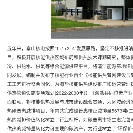
五年来，秦山核电按照“1+1+2+4”发展思路，坚定不移
目，积极开展核能供热区域布局和供热技术课题研究，整体
冷、供热水、供氢等综合能源供应平台，将清洁能源基地建
同发展。编制并发布了核能行业首个《核能供热管网建设与
工工艺进行整合固化，为海盐核能供热建设推广和运营管理
供热管道设施专项规划(2022-2030年)》《海盐县同
面联动，将核能供热发展与城市建设融会贯通，为区域经济发
热碳普惠减排项目，年内共完成碳普惠核证减排量5673吨
热的减排价值转化树立了行业标杆，对碳普惠市场生态完善
供热的减排量转化为可变现的碳资产，为行业树立了“环保价