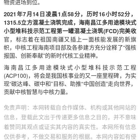
物资进场到位。
2021年7月14日凌晨1点58分，历时16小时52分，
1315.5立方混凝土浇筑完成，海南昌江多用途模块式
小型堆科技示范工程第一罐混凝土浇筑(FCD)完美收
官，标志着在祖国南疆又插上一面核能发展的新旗
帜，中核工程海南项目部及各参建方充分诠释了“强核
报国、创新奉献”的新时代核工业精神。
海南昌江多用途模块式小型堆科技示范工程
(ACP100)，将会是我国核事业的又一座里程碑，为实
现“碳达峰、碳中和”目标、助推“中国创造”走向世界，
贡献中核智慧与中核力量。
免责声明：本网转载自合作媒体、机构或其他网站的
信息，登载此文出于传递更多信息之目的，并不意味
着赞同其观点或证实其内容的真实性。本网所有信息
仅供参考，不做交易和服务的根据。本网内容如有侵