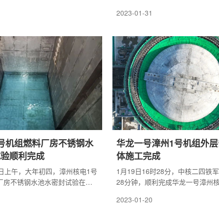
重点项目建设和推动地方经济社
机组、福建云霄抽水蓄能电站入围
2023-01-31
县委书记蓝良木、县长沈顺来，
项目(能源)。
能源有限公司党委书记、董事长
副书记、总经理宋丰伟参加会议
号机组燃料厂房不锈钢水
华龙一号漳州1号机组外层
试验顺利完成
体施工完成
25日上午，大年初四，漳州核电1号
1月19日16时28分，中核二四铁
料厂房不锈钢水池水密封试验在各
28分钟，顺利完成华龙一号漳州
，水密封试验一次合格，水池开
层安全壳筒体第十八层混凝土浇筑
2023-01-20
着持续15天的燃料厂房不锈钢水
层安全壳筒体施工全部完成。
取得圆满成功。