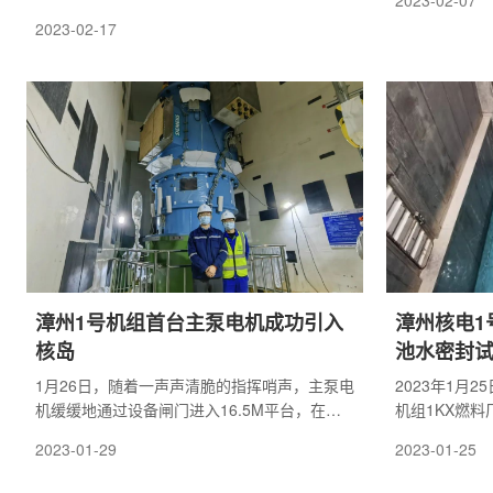
2023-02-07
能，共同推进
一号”是我国具有完全自主知识产权的第三代核
2023-02-17
会发展。云霄
电技术，它的建设对我国实现由核电大国向核
中核国电漳州
电强国跨越具有重要意义。
陈国才，党委
并讲话。
漳州1号机组首台主泵电机成功引入
漳州核电1
核岛
池水密封
1月26日，随着一声声清脆的指挥哨声，主泵电
2023年1月
机缓缓地通过设备闸门进入16.5M平台，在此
机组1KX燃
接受为期一天的部件安装及检查后，于1月28日
方现场见证下
2023-01-29
2023-01-25
顺利吊入1环泵房。至此，漳州项目首台主泵电
始排水，标志
机顺利引入核岛。
池水密封试验