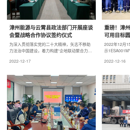
漳州能源与云霄县政法部门开展座谈
重磅！漳州
会暨战略合作协议签约仪式
可用目标
为深入贯彻落实党的二十大精神，矢志不移助
2022年12月
力法治中国建设，着力构建“企地联动聚合力、
示1ESA001
和谐共建促发展”的融合机制。12月15日，漳州
漳州核电1号
2022-12-17
2022-12-16
能源联合云霄县政法部门举办战略合作机制座
成，提前里程
谈会暨战略合作协议签约仪式。