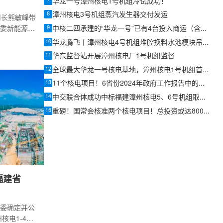
7
华龙一号漳州核电1号机组冷试成功！
8
漳州核电3号机组蒸汽发生器交付发运
司长熊敏峰带
9
委新能源处
中核二四承建的“华龙一号”已有4台投入商运（含首堆）
副市长廖卓
10
华龙腾飞丨漳州核电4号机组堆腔换料水池模块吊装成功
主任蔡兴
11
华东监督站开展漳州核电厂1号机组监督
总经理、党
12
全球最大华龙一号核电基地，漳州核电1号机组首修完成成功并网
经理曾勋参
13
11个核电项目！6省份2024年政府工作报告中的核电规划！
14
中交联合体成功中标福建漳州核电5、6号机组取水围堰EPC工程
15
重磅！国常会核准两个核电项目！总投资或达800亿元！
福建省
委确定并公
核电1-4号