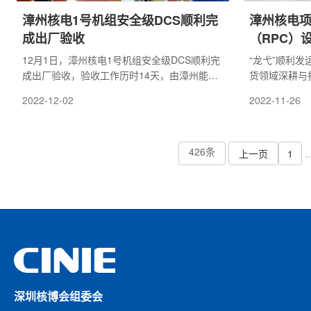
漳州核电1号机组安全级DCS顺利完
漳州核电项
成出厂验收
（RPC）
12月1日，漳州核电1号机组安全级DCS顺利完
“龙弋”顺利
成出厂验收，验收工作历时14天，由漳州能
货领域深耕与
源、中核工程、中核控制成立的联合验收组执
供货模式在核
2022-12-02
2022-11-26
行本次验收活动。本次验收漳州能源设备采购
景。行百里路
处、维修处、运行处、信息文档处共计15人加
力院将始终牢
入联合验收组。
技术优势，以
426条
力以赴，谱写
上一页
1
..
深圳核博会组委会