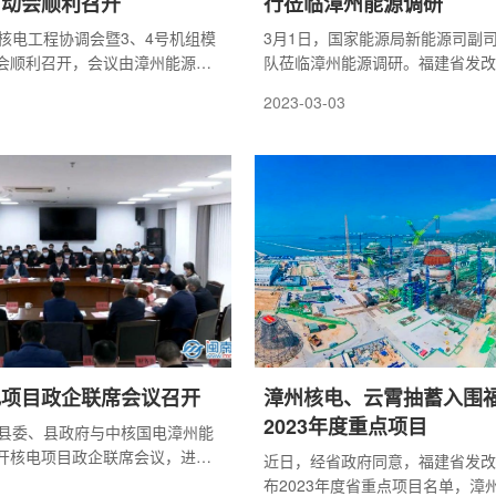
启动会顺利召开
行莅临漳州能源调研
州核电工程协调会暨3、4号机组模
3月1日，国家能源局新能源司副
会顺利召开，会议由漳州能源总
队莅临漳州能源调研。福建省发改
持，中核工程副总经理陈学营、
处长包宏武，漳州市委常委、常务
2023-03-03
计师胡伟、中核二四董事长高宏
文，漳州市政协副主席、市发改委
董事长李启彬、中核五公司副总
州，云霄县县长沈顺来，漳州能源
漳州能源工程总经理邹德麟、总
委副书记宋丰伟，中核汇能市场总
利以及公司相关处室及各参建单
加调研。
理人员参加本次会议。
电项目政企联席会议召开
漳州核电、云霄抽蓄入围
2023年度重点项目
霄县委、县政府与中核国电漳州能
开核电项目政企联席会议，进一
近日，经省政府同意，福建省发改
制、加强协商沟通、提升合作效
布2023年度省重点项目名单，漳州