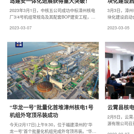
岛建安一体化进展获得重大突破！
块化建设
2023年3月1日，中核五公司成功中标漳州核电
3月3日，漳
厂3/4号机组常规岛及其配套BOP建安工程，该
块化建设启动
工程是中国核建首个由一家单位进行建安一体
经理宋丰伟主
2023-03-07
2023-03-05
化施工的核电工程，也标志着公司在具备百万
中核咨询总会
机组核电站核岛、常规岛全厂安装一体化能力
树、中核二三
的基础上，在百万机组常规岛建安一体化施工
经理王贵洪、
能力打造方面，率先在中核集团内迈出了坚实
经理助理郭东
的一步。
位项目主要管
“华龙一号”批量化首堆漳州核电1号
云霄县核
机组外穹顶吊装成功
2月5日，云
源有限公司召
今天(2月17日)上午9:30，位于福建漳州的“华
步固化工作机
龙一号”首个批量化机组完成外穹顶吊装。“华龙