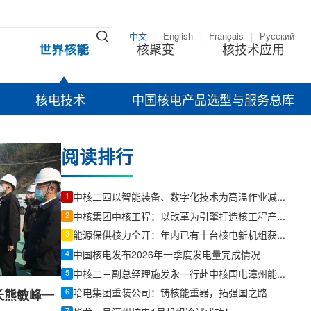
中文
|
English
|
Français
|
Русский
世界核能
核聚变
核技术应用
核电技术
中国核电产品选型与服务总库
阅读排行
1
中核二四以智能装备、数字化技术为高温作业减负降温
2
中核集团中核工程：以改革为引擎打造核工程产业链“链长”
3
能源保供核力全开：年内已有十台核电新机组获批，十余年之最
4
中国核电发布2026年一季度发电量完成情况
5
中核二三副总经理施发永一行赴中核国电漳州能源有限公司交流拜访
6
哈电集团重装公司：铸核能重器，拓强国之路
长熊敏峰一