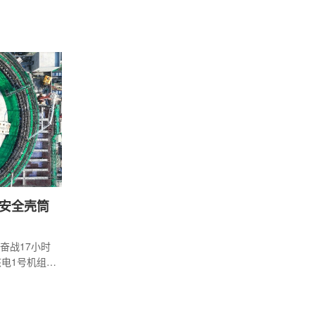
省在建重点
安全壳筒
军奋战17小时
核电1号机组外
，标志着外