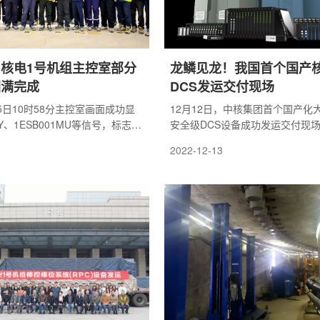
核电1号机组主控室部分
龙鳞见龙！我国首个国产
圆满完成
DCS发运交付现场
15日10时58分主控室画面成功显
12月12日，中核集团首个国产化
MY、1ESB001MU等信号，标志着
安全级DCS设备成功发运交付现
机组主控室部分可用节点圆满完
龙一号批量化工程——漳州核电1
2022-12-13
碑目标15天。
这是中核集团自主研发的国产化“
的首个大型商用核电项目，对实现
确保供应链产业链完整安全具有重