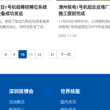
目1号机组棒控棒位系统
漳州核电1号机组反应堆厂
设备成功发运
施工提前完成
发运，体现了核动力院在仪控系统供
11月23日18时30分，公司顺利
拓展的决心，同时也彰显了自主
州核电1号机组预应力H79号监测
电设备供货市场稳步扩展的前
志着1号机组预应力施工圆满收官
2022-11-24
半九十，发运并不是终点，核动
整体工期目标奠定了坚实基础。
记党的号召，继续充分发挥专业
强烈的责任担当，严慎细实，全
华龙一号新的篇章。
.
8
9
10
11
12
...
21
下一页
深圳核博会
世界核能
活动概况
国内资讯