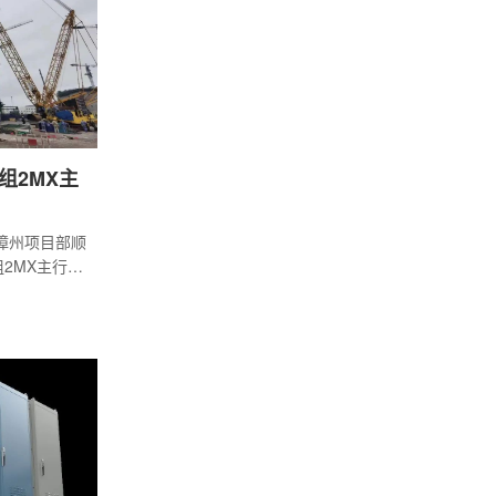
组2MX主
程漳州项目部顺
组2MX主行车
正式进入安装