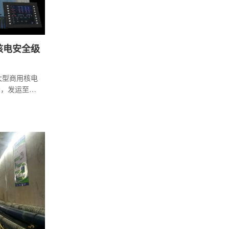
核电安全级
大型商用核电
场，发运至华
号机组使用。
龙鳞”系统应用
自主可控、
要意义。