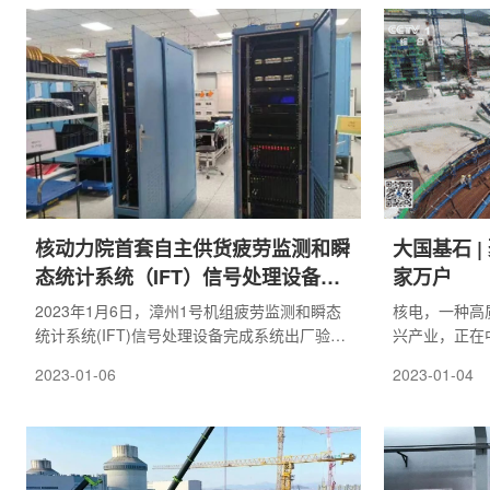
核动力院首套自主供货疲劳监测和瞬
大国基石 
态统计系统（IFT）信号处理设备顺
家万户
利通过出厂验收
2023年1月6日，漳州1号机组疲劳监测和瞬态
核电，一种高
统计系统(IFT)信号处理设备完成系统出厂验
兴产业，正在
收。本次验收会议由核动力院核动力设备集成
能动力》，带
2023-01-06
2023-01-04
采购部组织，中国核电漳州能源有限公司、漳
极限超能力。
州1号机组疲劳监测和瞬态统计系统(IFT)信号
处理设备供货团队、设计所等相关单位参加了
验收工作。