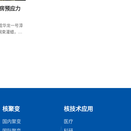
房预应力
完成华龙一号漳
钢束灌蜡，标
，为按期实现
核聚变
核技术应用
国内聚变
医疗