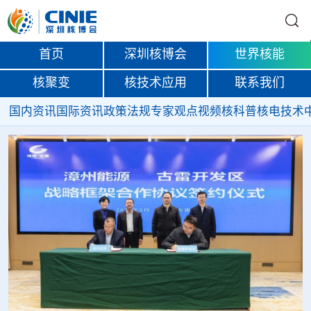
首页
深圳核博会
世界核能
核聚变
核技术应用
联系我们
国内资讯
国际资讯
政策法规
专家观点
视频
核科普
核电技术