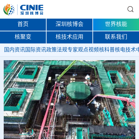
首页
深圳核博会
世界核能
核聚变
核技术应用
联系我们
国内资讯
国际资讯
政策法规
专家观点
视频
核科普
核电技术