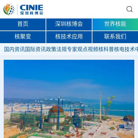
首页
深圳核博会
世界核能
核聚变
核技术应用
联系我们
国内资讯
国际资讯
政策法规
专家观点
视频
核科普
核电技术