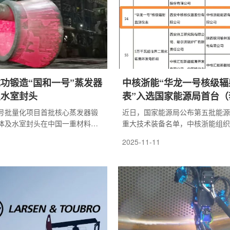
体成形无缝轧环。该产品作为等
及环境整治等工作，确保作业条件
材重量达280吨，外径18.63
作业首次成功应用了红沿河自主研
合天锻公...
转运专用工具。该工...
功锻造“国和一号”蒸发器
中核浙能“华龙一号核级辐
及水室封头
表”入选国家能源局首台（
技术装备名单
号批量化项目首批核心蒸发器锻
近日，国家能源局公布第五批能源
体及水室封头在中国一重材料产
重大技术装备名单，中核浙能组织
利下线。这标志着中国一重在核
一号核级辐射监测仪表成功入选。
2025-11-11
造领域取得新的重大突破，进一
台(套)重大技术装备由国家能源
一重作为大国重器的使命担当，
户单位组织装备单位申报，申报成
电装备制造业高质量发展注入强
位在项目核准、年度上网电量指标
器锻件是核岛关键设备，集材料
运行、燃料供应和监管等政策方面
度与服役要求于一体，制造难度
的鼓励支持，并在财税、融资等方
锥形筒体采用中间斜锥与双长直
便利，对于新建核电工程意义重大
对锻造工艺及操作提出了极为严
充分发扬主人翁精神、发挥主心骨
..
主力军责...