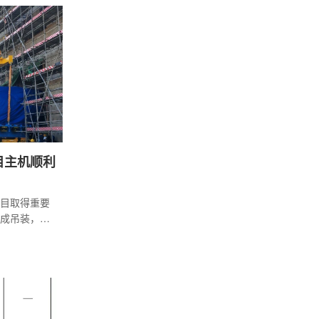
导致的耗时
式设备，可
记录电流、
件进行分
统还支持集
目主机顺利
目取得重要
成吊装，安
进入主机系
打下了坚实
团队提前两
备、工器
前置任务，提
空气瓶引入