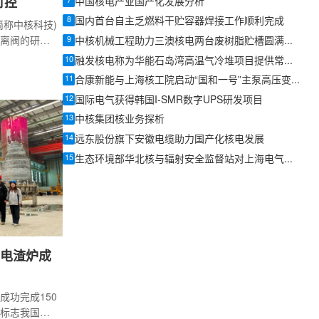
7
可控
中国核电产业国产化发展分析
8
国内首台自主乏燃料干贮容器焊接工作顺利完成
简称中核科技)
9
离阀的研
中核机械工程助力三澳核电两台废树脂贮槽圆满完成吊装
织的成果鉴
10
融发核电称为华能石岛湾高温气冷堆项目提供常规岛锻件
冷堆核心装
11
合康新能与上海核工院启动“国和一号”主泵高压变频器国产化研发
了核级氦气
12
国际电气获得韩国I-SMR数字UPS研发项目
级氦气隔离
13
承压设备，
中核集团核业务探析
离，其密封
14
远东股份旗下安徽电缆助力国产化核电发展
与经济性。
15
生态环境部华北核与辐射安全监督站对上海电气凯士比核电泵阀开展主泵轴设计制造现场监督
温气冷堆中
护电渣炉成
成功完成150
标志我国核