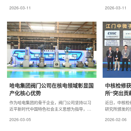
能迈向以智能为核心驱动力的全新经济形态。
省能源集团党
2026-03-11
2026-03-11
全国政协委员、中广核党委书记、董事长杨长
谈，围绕深化
利表示，要推进原创性科技创新，深耕人工智
助力地方经济
能+清洁能源融合路径，把发展主动权牢牢攥在
见。余钢表示
自己手里。核能场景的独特性与复杂性，使其
遇，全力推进
成为人工智能落地应用的最佳试验场。从数据
现代化沿海经
驱动的智能决策到百余款特种机器人的集群应
进制造业是湛
用，AI技术正深度融入核电设计、建造、运维
海电气的技术
的每一个关...
市委、市政府将.
哈电集团阀门公司在核电领域彰显国
中核检修
产化核心优势
所“突出贡
作为哈电集团的骨干企业，阀门公司坚持以习
近日，中核检
近平新时代中国特色社会主义思想为指导，认
研究所颁发的
真贯彻落实习近平总书记对中央企业工作作出
微子实验室工
2026-03-05
2026-02-06
的重要指示精神，始终胸怀国之大者，锚定建
山中微子实验室
设世界一流高端阀门制造商的发展目标，以改
(JUNO)的