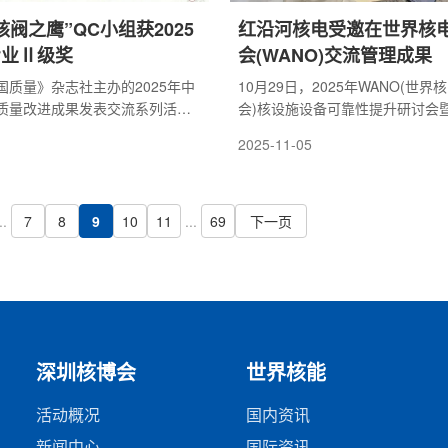
核阀之鹰”QC小组获2025
红沿河核电受邀在世界核
专业Ⅱ级奖
会(WANO)交流管理成果
国质量》杂志社主办的2025年中
10月29日，2025年WANO(世
质量改进成果发表交流系列活动
会)核设施设备可靠性提升研讨会
三期)在武汉圆满落幕。中核苏阀科
工作组会议在瑞士巴登召开。受W
2025-11-05
限公司(以下简称中核科技)核阀之
请，红沿河核电分享了设备可靠性
借《提升大口径电动闸阀唇边焊缝
核设施设备可靠性提升是本次会议
合格率》课题成果脱颖而出，荣
题，也是受WANO高度关注的行
要奖项。此举不仅斩获新荣誉，
WANO今年出版了《SOER 2025
..
7
8
9
10
11
...
69
下一页
在质量管理创新领域连续三年荣
可靠性提升》报告并提出有效建议
项的亮眼纪录。本次活动以贯彻
年，红沿河核电开展‘强基’与‘清朗
设纲要》为核心，汇聚全国制
靠性提升举措，与WANO核心理
深圳核博会
世界核能
活动概况
国内资讯