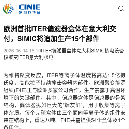
欧洲首批ITER偏滤器盒体在意大利交
付，SIMIC将追加生产15个部件
2026-06-04 15:19
ITER
偏滤器盒体
意大利
SIMIC
核电设备
核聚变
ITER
意大利核电
为维持聚变反应，ITER等离子体温度将高达1.5亿摄
氏度，高能粒子持续撞击容器内部件。欧洲聚变能源
组织(F4E)正与欧洲多家公司合作，生产暴露于高温环
境下的关键部件。其中，偏滤器盒体是偏滤器的骨架
结构，偏滤器犹如巨大的"烟灰缸"，用于收集等离子
体杂质。每个完整盒体由三个面向等离子体的组件安
装在结构上，重达八吨。F4E共需提供54个盒体及4个
备用件。