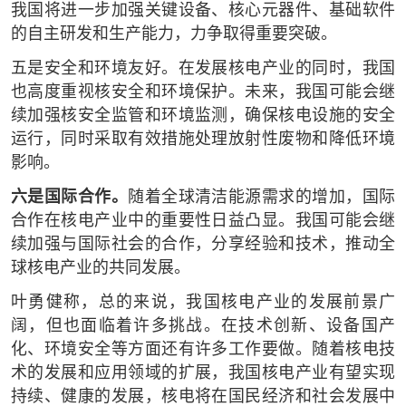
我国将进一步加强关键设备、核心元器件、基础软件
的自主研发和生产能力，力争取得重要突破。
五是安全和环境友好。在发展核电产业的同时，我国
也高度重视核安全和环境保护。未来，我国可能会继
续加强核安全监管和环境监测，确保核电设施的安全
运行，同时采取有效措施处理放射性废物和降低环境
影响。
六是国际合作。
随着全球清洁能源需求的增加，国际
合作在核电产业中的重要性日益凸显。我国可能会继
续加强与国际社会的合作，分享经验和技术，推动全
球核电产业的共同发展。
叶勇健称，总的来说，我国核电产业的发展前景广
阔，但也面临着许多挑战。在技术创新、设备国产
化、环境安全等方面还有许多工作要做。随着核电技
术的发展和应用领域的扩展，我国核电产业有望实现
持续、健康的发展，核电将在国民经济和社会发展中