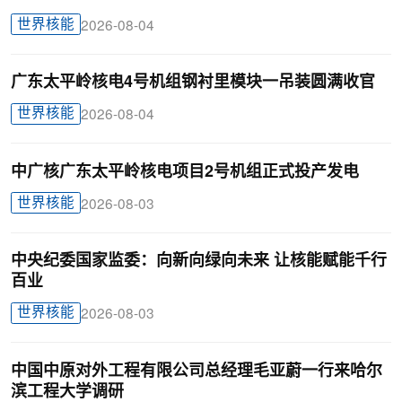
世界核能
2026-08-04
广东太平岭核电4号机组钢衬里模块一吊装圆满收官
世界核能
2026-08-04
中广核广东太平岭核电项目2号机组正式投产发电
世界核能
2026-08-03
中央纪委国家监委：向新向绿向未来 让核能赋能千行
百业
世界核能
2026-08-03
中国中原对外工程有限公司总经理毛亚蔚一行来哈尔
滨工程大学调研