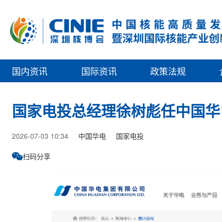
国内资讯
国际资讯
政策法规
国家电投总经理徐树彪任中国华
2026-07-03 10:34
中国华电
国家电投
扫码分享