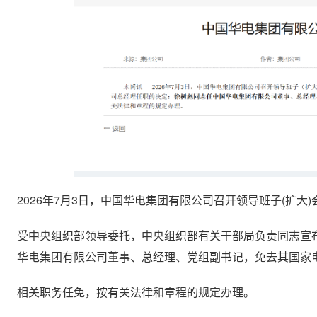
2026年7月3日，中国华电集团有限公司召开领导班子(扩大)
受中央组织部领导委托，中央组织部有关干部局负责同志宣
华电集团有限公司董事、总经理、党组副书记，免去其国家
相关职务任免，按有关法律和章程的规定办理。