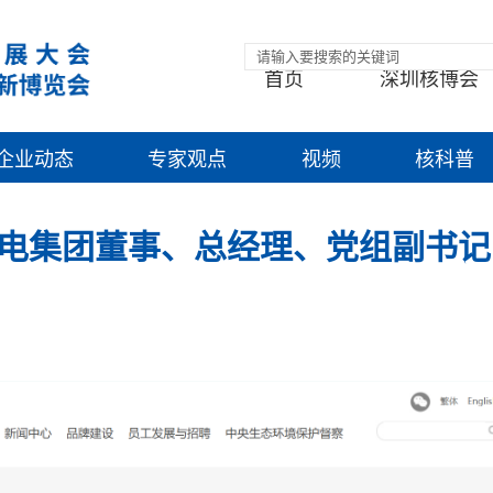
首页
深圳核博会
企业动态
专家观点
视频
核科普
电集团董事、总经理、党组副书记