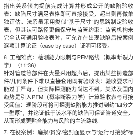
指出美系倾向提前完成计算并形成公开的缺陷验收
表：缺陷尺寸满足表格即可直接接受，超出则再做单
独评估。法系虽采用类似“基于尺寸”的思路制定验收
表，但其认可路径更偏保守与监管约束：监管机构未
完全认可通用验收表时，可允许在出现缺陷后按案例
逐项计算论证（case by case）证明可接受。
6. 工程难点：检测能力限制与PFM路线（概率断裂力
学）（11:36）
针对管道等部件在大量采用超声后，提出某些铸造部
件/几何条件下难以直接套用既有验收表：验收要求可
能过于严苛，但实际探测能力尚达不到。美法及国内
趋势是引入PFM（概率断裂力学）计算验收表与可接
受阈值：现阶段可将可探测缺陷能力推进到约“四分之
一壁厚”，并论证低于该水平的缺陷可保证管道安全，
从而形成更贴合能力与风险的主流路线。
7. 在役案例：磨损/贯穿/密封面显示与“运行可接受”标