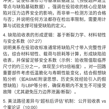
冲突，促使标准修订与基准数据建立（预役超声建立
零点与缺陷基础数据）。强调在役验收的核心应是缺
陷对压力边界安全的影响，而非单一检测方法的合格
与否；并说明任何方法都存在检出率限制，需要用计
算与试验支撑可接受缺陷的定义。
4. 缺陷验收表的形成逻辑：基于断裂力学、材料韧性
与安全系数（07:27）
说明美系在役验收标准通常将缺陷尺寸带入完整性评
估，综合材料韧性、载荷与损耗等计算，形成缺陷验
收表，并保留足够安全系数（示例：验收限值取临界
尺寸的约三分之一，体现至少约3倍裕度）。对一回路
重要部件考虑低温脆化与寿期性能变化，结合假想缺
陷分析（如ASME附录思想、历史失效经验引入的假
想缺陷）与LBP等分析，确保寿期内不发生不可接受
故障（尤其避免压力边界泄漏/断裂）。
5. 美法路径差异与“超标后评估”机制：公开验收表 vs
个案论证（10:00）