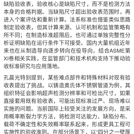
缺陷验收表，验收核心是缺陷尺寸，而不是检测方法
本身的合格判据。当缺陷尺寸超出验收表范围时，再
进入个案评估和重新计算。法系标准也借鉴类似思路
制定验收表，但其计算来源、认可机制和监管策略有
所不同；在制造标准超限后，也可通过单独完整性分
析证明缺陷在运行条件下可接受。国内大量机组近年
来也在从制造导向逐步转向在役导向，结合ASME第
XI卷相关实践，在监管部门和技术机构支持下推动验
收标准研究与应用落地。
孔晨光特别提到，某些难点部件和特殊材料对现有验
收表提出了挑战。以铸造奥氏体不锈钢管道为例，其
组织特征会影响超声检测分辨率和可检出尺寸，如果
直接套用既有验收表，可能出现标准过严、现场难以
实施的问题。当前国际上较受关注的发展方向，是采
用概率断裂力学方法，将检测可达能力、缺陷分布、
载荷不确定性和失效概率联系起来，形成更具工程可
实施性的验收准则。在部分场景下，以“四分之一壁厚