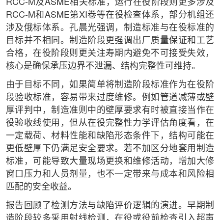
RCC-M及ASME相关标准，运行在役阶段则更多涉及
RCC-M和ASME第XI卷等在役检查体系，部分机组还
涉及俄标体系。孔晨光强调，制造标准与在役标准的
目标并不相同。制造阶段更强调出厂质量保证和工艺
合格，在役阶段则更关注寿期内避免不可接受失效，
核心是确保承压边界不泄漏、结构完整性可维持。
由于目标不同，如果简单将制造阶段标准作为在役阶
段验收标准，容易带来过度维修。例如管道减薄或壁
厚评判中，制造准则中的壁厚要求有时被直接当作在
役验收线使用，但从在役完整性力学评估角度看，在
一定载荷、材料性能和缺陷形态条件下，结构可能在
更低壁厚下仍满足安全要求。若不加区分地套用制造
标准，可能导致大量现场更换和维修活动，增加大修
窗口压力和人员剂量，也不一定带来与成本和风险相
匹配的安全收益。
报告回顾了检测方法与缺陷评价逻辑的演进。早期制
造阶段较多采用射线检测，在役或役前检查引入超声