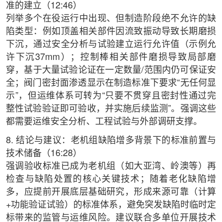
准的建立（12:46）
列举多个在役运行中出现、但制造阶段绝不允许的缺
陷类型：例如顶盖相关部件因流致振动导致长期磨损
下沉，通过安全分析与试验建立运行允许值（示例允
许下沉37mm）；控制棒相关部件磨损导致局部磨
穿，基于大量试验论证在一定数量/范围内仍可保证安
全；阀门密封面渗透显示在制造标准下要求“无任何显
示”，但运维体系可转为“只要不贯穿且密封性通过完
整性试验验证即可验收，并实施后续监测”。强调这些
都需要运维安全分析、工程试验与外部调研支撑。
8. 结论与建议：老机组缺陷增多背景下的标准前置与
技术储备（16:28）
强调验收标准已成为老机组（如大亚湾、岭澳等）再
检查与缺陷处置的核心关键技术；随着老化缺陷增
多，应提前开展底层基础研究，形成来源可靠（计算
+功能验证试验）的标准体系，避免突发缺陷时临时定
标带来的监管与运维风险。建议联合多单位开展技术