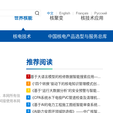
中文
|
English
|
Français
|
Русский
世界核能
核聚变
核技术应用
核电技术
中国核电产品选型与服务总库
推荐阅读
1
基于大语言模型的检修数据智能搜索应用——中广核智能科技(深圳)有限责任公司软件开发助理工程师廖锦颖
2
《“四个转换”驱动下的核电知识管理模式创新实践》——福建宁德核电有限公司文档主曾工程师苏方伟
3
《基于“运行大数据分析”的安全预警与智能运维系统》——大唐潜江清洁能源有限公司慧唐储能电站负责人戴迎根
。本网所有信
4
《CPA系统水下电极PVC管道检查及清理机器人》——中广核核电运营有限公司发电机主任工程师陈俊达
间接使用本网
5
《基于AI的电力工程施工图纸智能审查系统》——国能河北沧东发电有限责任公司北京构力科技有限公司 BIM曾理咨询罗晟威
6
《AI助力安质环领域防造假》——中广核智能科技(深圳)有限责任公司工程师黄创涛