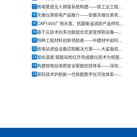
7
核电管道无人焊接系统构建——核工业工程研究设计有限公司焊接研究所特种焊接研究中心副主任任静心
8
天维仪表核电产品推介——安徽天维仪表有限公司销售总监周文文
9
CAP1400厂用水泵、抗震柴油消防产品样机研制与应用——湖南耐普泵业股份有限公司总裁周红
10
基于云技术的多功能组合式逆变焊割设备——深圳市佳士科技股份有限公司佳士工业总经理韩建
11
特种工程材料创新领航者——中建材中岩科技有限公司北京分公司副总经理霍海洋
12
核电站退役设备切割解决方案——大鲨鱼机械科技核退役事业部吴清祥
13
智绘温度 赋能巡检红外热成像仪技术为核能巡检注入新力量——优利德科技(中国)股份有限公司产品经理廖加廷
14
构建核电站地质安全智能防控体系——深圳市安泰数据监测科技有限公司技术总监李娜
15
密码技术护航新一代核能数字化可信体系——北京海泰方圆科技股份有限公司海泰方圆安全研发中心总经理安晓江