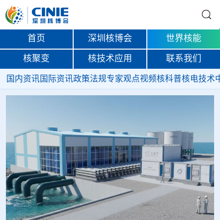
首页
深圳核博会
世界核能
核聚变
核技术应用
联系我们
国内资讯
国际资讯
政策法规
专家观点
视频
核科普
核电技术