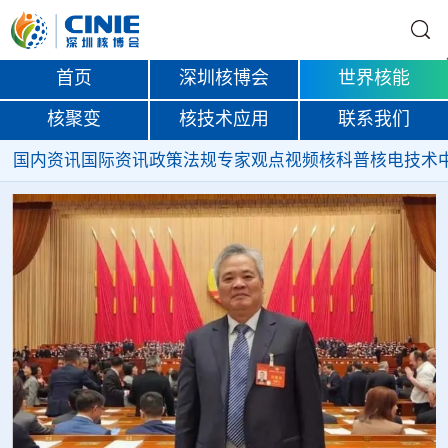
首页
深圳核博会
世界核能
核聚变
核技术应用
联系我们
国内资讯
国际资讯
政策法规
专家观点
视频
核科普
核电技术