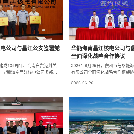
临界状态。中核工程海南项目部
文件审查、人员访谈、现场观察、
意识，始...
演练观摩等方式，对68项二级指标
察与审查项目进行核查...
核电公司与昌江公安签署党
华能海南昌江核电公司与
议
全面深化战略合作协议
建党105周年、海南自贸港封关
2026年6月25日，儋州市与华能
，华能海南昌江核电公司多部门
有限公司全面深化战略合作框架协
安局举办赓续公安薪火、共筑核
在洋浦经济开发区展示馆隆重举行
2026-06-26
建活动。在副县长、县公安局党
委常委、儋州市委书记邹广，市委
公司副总经理黄勇共同见证下，
长陈阳，华能海南昌江核电有限公
共建签约。这是昌江公安首次与
记、董事长帅月智，党委副书记、
共建协议，县公安局全体班子成
斌，总会计师、党委委员杨坚源等
负责人、退休老干部党支部等共
同出席。战略协议签订后，儋州市
加，体现了县公安局对自贸港最大
开了加快建设儋州新型能源体系专
度重视和全力支持，标志着昌江
会，昌江公司党委委员、总会计师
.
发布会并答记者问。...