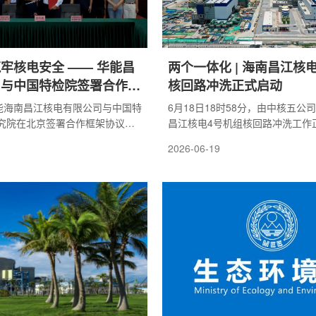
牢核电安全 —— 华能昌
两个一体化 | 海南昌江核
司与中国特检院签署合作框
核回路冲洗正式启动
华能海南昌江核电有限公司与中国特
6月18日18时58分，由中核五公
究院在北京签署合作框架协议。
昌江核电4号机组核回路冲洗工作
党委副书记刘斌，副总经理、党
志着该机组回路安装工作进入关键
2026-06-19
中国特检院院长王军、副院长窦
为机组后续冷态试验、并网发电奠
签约仪式。本次战略合作紧扣国
础。核回路联合冲洗是核电安装核
障与 双碳 战略部署，深入落实习
序，工作系统性强、工艺复杂、质
・13 重要讲话及关于海南自由贸
严苛。作业覆盖反应堆冷却剂系统
重要指示批示精神，锚定海南 三
系统、安全注入系统等核心管线与
展定位与清洁能源产业发展规划，
介质循环冲刷、取样检测、清洁度
设备安全管控提质、专业技术迭
化流程，清除管路内部杂物，同步
流能力、多系统联...