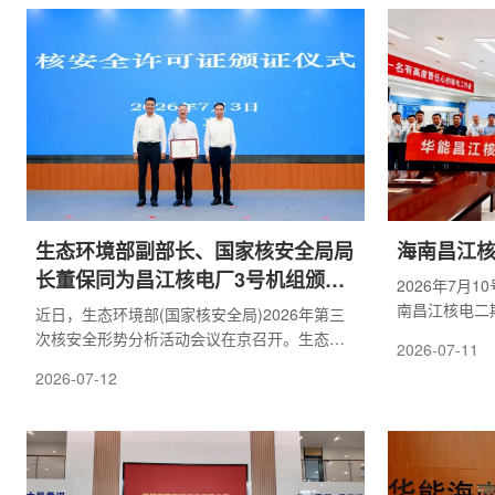
转试验是验证汽轮发电机组机械与热力性能的
泵电机安装工
关键环节，是对核电工程设计、设备制造、安
验的稳步推进
装与调试全链条质量的综合性考核。冲转过程
回路冷却剂循
中，机组顺利达到汽轮发电机额定转速
验是检验主泵
1500rpm并成功定速，一次冲转成功，各项运
与控制系统可
行参数、监测信号均...
需持续精准...
生态环境部副部长、国家核安全局局
海南昌江核
长董保同为昌江核电厂3号机组颁发
2026年7月1
运行许可证
南昌江核电二
近日，生态环境部(国家核安全局)2026年第三
态，标志着海
次核安全形势分析活动会议在京召开。生态环
2026-07-11
控的链式裂变
境部副部长、国家核安全局局长董保同出席会
2026-07-12
产打下了坚实
议并在会前为华能海南昌江核电有限公司等近
备和执行过程
期获批核安全许可证的单位颁发许可证，华能
力量提前准备
集团党组成员、副总经理董长青，公司党委书
序，经过控制
记、董事长帅月智参加颁证仪式。会议指出，
释、提棒达临
第二季度全行业认真贯彻习近平总书记重要指