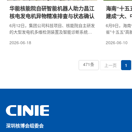
华能核能院自研智能机器人助力昌江
海南“十五
核电发电机异物精准排查与状态确认
建成“大、
源枢纽
6月12日，集团公司科技项目、核能院自主研发
6月9日，海
的大型发电机多维检测装置及智能诊断系统研
省"十五五"
发阶段性成果，在昌江核电3号机组发电机投运
部分明确提出
2026-06-18
2026-06-10
前状态确认工作中完成现场应用。该成果在不
机组)和玲龙
抽转子条件下，对发电机内部关键部位开展多
核电5、6号
维状态检测和数据采集，为机组投运前设备健
建设，建成大
康评价提供了技术支撑，预计节省常规岛主线
471条
纽，在确保安
上一页
1
工期约2周。常规人工检查转子抽出状态下，现
电生产能力。
场人员进入发电机内部开展人工检查。多维状
理、材料改性
态检测核能院技术创新成果应用于发电机内部
用。...
状态检测，...
深圳核博会组委会