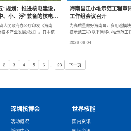
五”规划：推进核电建设，
海南昌江小堆示范工程审
中、小、浮”兼备的核电能
工作组会议召开
南省人民政府办公厅印发《海南
为高质量做好海南昌江多用途模块
高新技术产业发展规划》。其中核电
技示范工程(以下简称小堆示范工
，加快推动昌江核电二期(3、4号
近日，生态环境部核电安全监管司
2026-06-04
一号核电小堆建成投产，积极推进
小堆示范工程审评监督专项工作组
机组建设，探索浮动核反应堆基地
核与辐射安全监督站、核与辐射安
、中、小、浮兼备的核电能源枢
机生产力促进中心、营运单位及设
全稳妥的前提下，进一步扩大核
关单位代表参加了本次会议。会上
2
3
4
5
6
...
23
下一页
支持核技术在医学诊疗、环境治
位、设计单位汇报了小堆示范工程
、食品保鲜等领域的非动力应
展，以及项目审评、现场调试过程
问题的处理情况，华南核与辐射安
核与辐射安...
深圳核博会
世界核能
活动概况
国内资讯