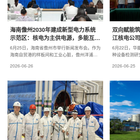
海南儋州2030年建成新型电力系统
双向赋能筑
示范区：核电为主供电源，多能互补
江核电公
助力零碳产业园
架协议
6月25日，海南省儋州市举行新闻发布会。作为
6月22日，
海南自贸港的样板间和工业心脏，儋州洋浦正
种设备检测研
加快建设新型能源体系，争取早日建成零碳产
公司总经理、
2026-06-26
2026-06-25
业园区和低碳城市。海南全岛封关运作后，儋
委委员黄勇，
州洋浦先进制造业、现代服务业、高新技术产
文宇共同出席
业不断扩容，绿色电力消费需求持续上涨。海
家能源安全保
南低碳岛建设方案、清洁能源岛新型电力系统
近平总书记 4
建设方案等文件明确支持儋州市2030年建成新
易港建设系列
型电力系统示范区，争取入选新型电力系统建
区一中心 发
设能力提升试点城市。中共儋州市委常委、副
聚焦核电承压
市长肖谦介...
代升级...