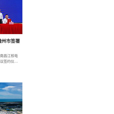
设施核验和
、407个观
儋州市签署
海南昌江核电
议签约仪式
。海南省省
副书记、市
司党委书
总经理刘
政企领导共
政府专门召
场新闻发布
杨坚源出席