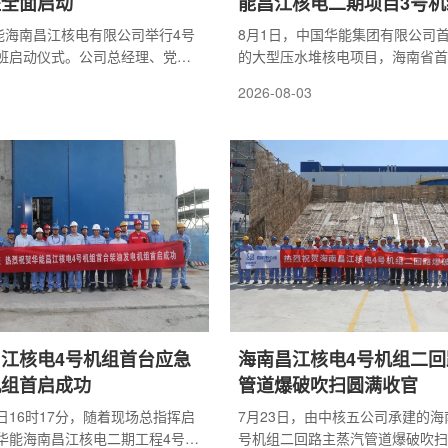
班全面启动
能昌江核电二期项目3号机
电
华能海南昌江核电有限公司举行4号
8月1日，中国华能集团有限公司
班启动仪式。公司总经理、党委
的大型压水堆核电项目，海南省首
布4号机组主控室运行值班全面启
核电项目，华能昌江核电二期项目
2026-08-03
号机组运行调试工作迈入全新阶
发电，发出华能第一度压水堆核电
长、党委书记帅月智，公司副总
机组正式具备向电网输送电力的能
员李乃思、王海波，相关部门负
运投产目标迈出关键一步。项目规
位负责人出席活动。帅月智为当
120万千瓦核电机组，搭载我国
机组工作印章。当班值长李明军作
龙一号三代压水堆核电技术，大力
示运行部将始终秉承三色文化，
计自主化和设备制造国产化，采用
的核安全理念，保持如履薄冰的
动相结合的安全设计理念，可显著
..
的可靠性和安全性。...
江核电4号机组首台应急
海南昌江核电4号机组二回
机组首启成功
管道爆破吹扫圆满收官
26日16时17分，随着现场总指挥启
7月23日，由中核五公司承建的海
华能海南昌江核电二期工程4号机
号机组二回路主蒸汽管道爆破吹扫