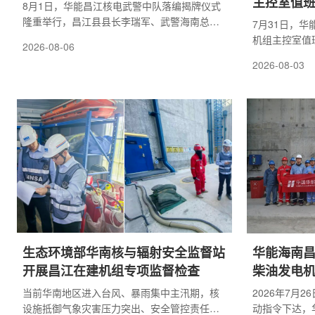
主控室值
8月1日，华能昌江核电武警中队落编揭牌仪式
隆重举行，昌江县县长李瑞军、武警海南总队
7月31日，
儋州支队副支队长高见，华能昌江核电公司总
机组主控室值
2026-08-06
经理、党委副书记刘斌，副总经理、党委委员
副书记刘斌宣
2026-08-03
王国华出席活动。仪式有序进行，武警儋州支
动，标志着4
队副支队长高见宣读中队定点部署批复文件;宣
段。公司董事
读结束后，高见与刘斌共同为牌匾揭幕，礼炮
经理、党委委
齐鸣，宣告守护华能昌江核电公司的武警中队
责人及参建单
完成正式落编。刘斌发言祝贺中队正式落编，
班值颁发4号
感谢驻厂武警坚守安保一线，表示企业将深化
表态发言，表
军企共建，健全应急联...
牢记万无一失
敬畏之心，将严.
生态环境部华南核与辐射安全监督站
华能海南昌
开展昌江在建机组专项监督检查
柴油发电
当前华南地区进入台风、暴雨集中主汛期，核
2026年7月
设施抵御气象灾害压力突出、安全管控责任重
动指令下达，