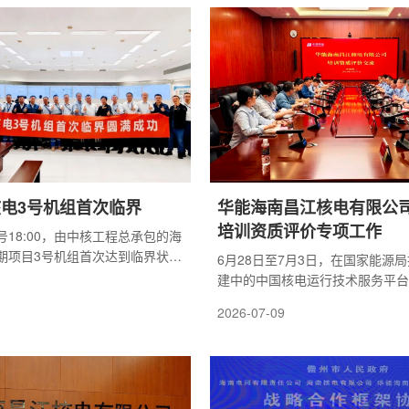
作全面完成，为后续冷态功能试
理、运行、维修、技术支持、化学
夯实关键基础。主泵是核电站一
训、辐射防护和应急等9个领域与
环系统的动力心脏，主泵空载试
了深入的研讨交流，同时分享专家
电机运行稳定性、机械匹配性能
经验和良好实践，提出适合陆丰核
靠性的重要前置工序。试验期间
求的行动建议。本次活动团队分别
核电运营管...
电3号机组首次临界
华能海南昌江核电有限公
培训资质评价专项工作
0号18:00，由中核工程总承包的海
期项目3号机组首次达到临界状
6月28日至7月3日，在国家能源
南3号机组反应堆正式具备自持可
建中的中国核电运行技术服务平台(I
反应能力，为后续并网发电、投
织专家组赴华能昌江核电公司，完
2026-07-09
基础。在海南3号机组首次临界准
训资质评价试点工作。专家组由郑
中，中核工程高效整合各方精锐
成员来自四家核电集团，共10名
，紧密协同，严格执行试验程
价周期为5天。本次评价聚焦核电
棒提升、手动跳堆、硼浓度稀
行质量，围绕组织管理、大纲教材
界等过程，海南3号机组最终安
施、培训实施、评价改进五个方面