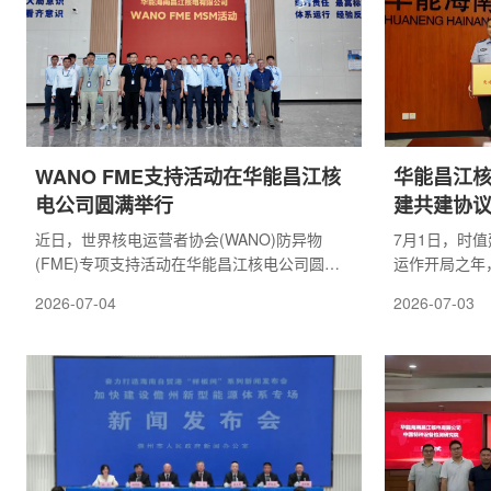
全、平稳达到
示批示精神，强化责任落实，加强风险防控，
牢固树立核安全
我国核与辐射安全状况总体稳定。新形势下，
要全面落实党中央...
WANO FME支持活动在华能昌江核
华能昌江
电公司圆满举行
建共建协
近日，世界核电运营者协会(WANO)防异物
7月1日，时值
(FME)专项支持活动在华能昌江核电公司圆满
运作开局之年
落幕。由WANO资深专家顾健带领专业团队，
联合昌江县公
2026-07-04
2026-07-03
为公司及各参建单位开展为期5天专项指导培
电平安党建联
训，为华能昌江二期项目安全管控引入国际先
委书记赵镭与
进经验。本次活动采用现场踏勘+集中授课+研
双方完成党建
讨复盘+总结输出全链条模式开展。活动开始，
企业签订党建
双方全面梳理项目现有防异物管理框架;专家组
员、主要部门
深入3、4号机组R厂房进行实地巡查，对照现
35名党员参
场施工与作业管控现状，指出管理薄弱点并提
能源企业的高
出优化方向。集中培...
县公安与昌江..