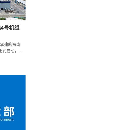
电4号机组
司承建的海南
正式启动，标
攻坚阶段，
定坚实基
心综合性工
量管控标准
、余热排出
设备，依托
复核等标准
验证管路通