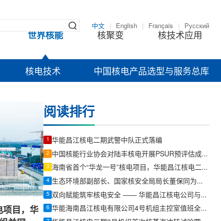
中文
|
English
|
Français
|
Русский
世界核能
核聚变
核技术应用
核电技术
中国核电产品选型与服务总库
阅读排行
1
华能昌江核电二期武警中队正式落编
2
中国核能行业协会对陆丰核电开展PSUR预评估成员支持活动
3
海南省首个“华龙一号”核电项目，华能昌江核电二期项目3号机组并网发电
4
生态环境部副部长、国家核安全局局长董保同为昌江核电厂3号机组颁发运行许可证
5
双向赋能筑牢核电安全 —— 华能昌江核电公司与中国特检院签署合作框架协议
6
华能海南昌江核电有限公司4号机组主控室值班全面启动
电项目，华