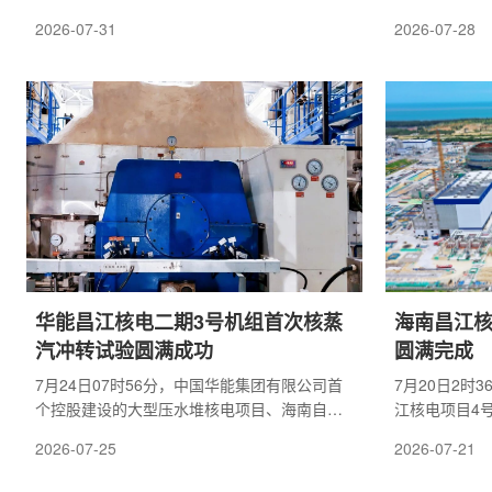
大。为严密防范汛期自然灾害引发核安全风
组4DB柴油
2026-07-31
2026-07-28
险，压紧压实营运单位安全生产主体责任，生
发电机组运行
态环境部华南核与辐射安全监督站(以下简称华
数、监测数据
南监督站)提前部署谋划，以不通知方式开展昌
此次首启成功
江在建机组防台防汛专项监督检查，全面核验
电机组首启成
管控措施落地成效，压紧压实营运单位主体责
(简称冷试)
任，切实筑牢核设施汛期安全屏障。监督员深
进程中关键突
入昌江核电厂3、4号机组及小堆示范工程施工
机组核心安全
现场，重点排查核...
行的重要屏障，
华能昌江核电二期3号机组首次核蒸
海南昌江核
汽冲转试验圆满成功
圆满完成
7月24日07时56分，中国华能集团有限公司首
7月20日2时
个控股建设的大型压水堆核电项目、海南自贸
江核电项目4
港首个华龙一号核电项目——华能海南昌江核
台主泵电机(
2026-07-25
2026-07-21
电3号机组顺利完成首次核蒸汽冲转试验，为后
4号机组全部
续并网发电以及商运筑牢坚实基础。核蒸汽冲
性能参数全部