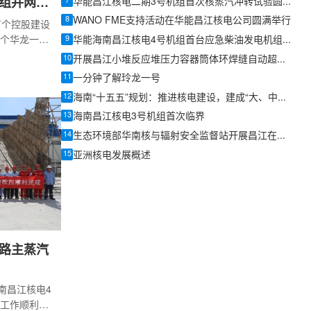
7
组并网发
华能昌江核电二期3号机组首次核蒸汽冲转试验圆满成功
8
WANO FME支持活动在华能昌江核电公司圆满举行
首个控股建设
9
个华龙一号
华能海南昌江核电4号机组首台应急柴油发电机组首启成功
3号机组并网
10
开展昌江小堆反应堆压力容器筒体环焊缝自动超声能力验证工作
，标志着该
11
一分钟了解玲龙一号
力，向着商
12
海南“十五五”规划：推进核电建设，建成“大、中、小、浮”兼备的核电能源枢纽
划建设两台
13
自主知识产权华
海南昌江核电3号机组首次临界
推进核电设
14
生态环境部华南核与辐射安全监督站开展昌江在建机组专项监督检查
能动和非能
15
亚洲核电发展概述
提高核电站
路主蒸汽
南昌江核电4
工作顺利完