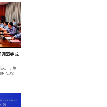
、消防、培
陆丰核电进行
单位的成熟
电现阶段需
来自中广核
司圆满完成
局推动下，筹
NPLUS)组
成核电厂培
泽怀带队，
资深专家，评
厂培训体系运
、培训设
展开，采用