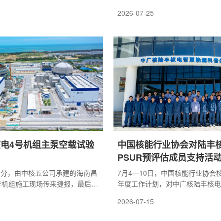
机轰鸣声响彻施工现场，应急柴油
成，系统管道清洁度满足相关规范
2026-07-25
稳定、状态良好，各项运行参
按期攻克重要施工节点，为机组后
均完全符合设计规范标准要求，
能调试、顺利投产并网打下坚实基
，标志着4号机组首台应急柴油发
江核电二期工程属于国家十四五重
功，为4号机组后续冷态功能试验
程，也是海南自贸港清洁能源标杆
顺利开展筑牢核心基础，是项目建设
组采用我国自主三代核电华龙一号
破性节点。应急柴油机组是核电
路主蒸汽系统是衔接蒸汽发生器与
设备，是保障核电站安全稳定运
心热力通道，系统管线繁杂、配套
更是...
安全管控标准严...
电4号机组主泵空载试验
中国核能行业协会对陆丰
PSUR预评估成员支持活
36分，由中核五公司承建的海南昌
7月4—10日，中国核能行业协会
号机组施工现场传来捷报，最后一
年度工作计划，对中广核陆丰核电
2环路)空载试验顺利收官。至此，
展了PSUR预评估成员支持活动
2026-07-15
三台主泵空载试验圆满完成，各项
核电分会成员支持活动工作程序中
满足设计要求，标志着4号机组主
类型，通过访谈和集体研讨等形式