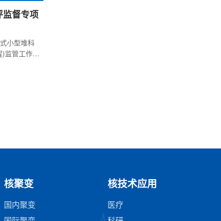
评监督专项
式小型堆科
程)监管工作，
组织召开了
会议。华南
全中心、中
计单位等相
，营运单
整体建设进
中安全重要
全监督站、
核聚变
核技术应用
国内聚变
医疗