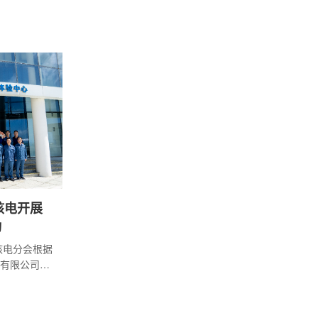
标准，项目
续冷热态功
础。海南昌
点能源工
项目。4号机
技术。二回
汽轮机的核
设备精密，
核电开展
动
核电分会根据
有限公司开
。本次活动采取
的援助访问
，从组织管