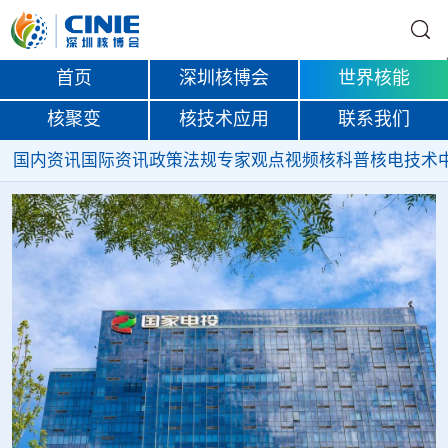
首页
深圳核博会
世界核能
核聚变
核技术应用
联系我们
国内资讯
国际资讯
政策法规
专家观点
视频
核科普
核电技术