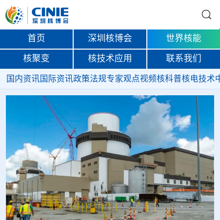
首页
深圳核博会
世界核能
核聚变
核技术应用
联系我们
国内资讯
国际资讯
政策法规
专家观点
视频
核科普
核电技术