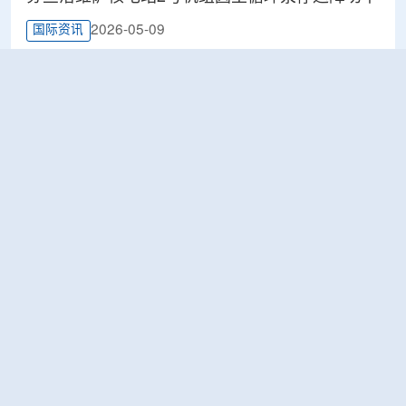
2026-05-09
国际资讯
芬兰环境与气候部长萨里·穆尔塔拉：现阶段不规
划建设大型核电站， 市场需求不足是主因
2026-04-26
国际资讯