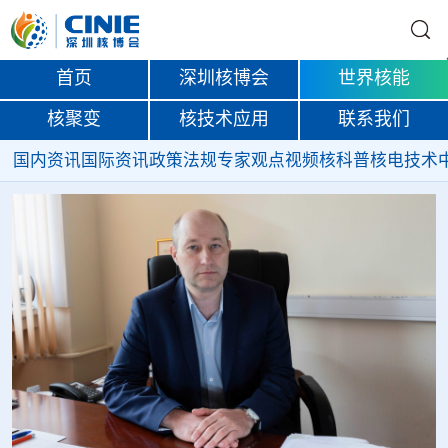
首页
深圳核博会
世界核能
核聚变
核技术应用
联系我们
国内资讯
国际资讯
政策法规
专家观点
视频
核科普
核电技术