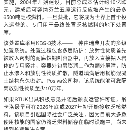
实施，2004年开始建设，目前总成本估计约10亿欧
元，建成后可容纳芬兰五座运行反应堆产生的最多
6500吨乏核燃料。一旦获批，它将成为世界上首个投
入运营的、专门用于最终处置乏核燃料的地下处置
库。
该处置库采用KBS-3技术——一种由瑞典开发的多级
处置系统。处置过程包含多层防护：放射性物质首先
被放入密封的耐腐蚀铜制容器中，再放入直接钻入岩
体的专用竖井，容器外包裹膨润土作为额外屏障，防
止水渗入和放射性物质扩散，隧道填满后用钢筋混凝
土结构永久密封。Posiva公司称，该系统能够可靠隔
离放射性物质至少10万年。
如果STUK出具积极意见并随后颁发运营许可证，翁
卡洛最早可在2026年底或2027年初开始接收乏核燃
料。该项目引起国际社会广泛关注，因为目前大多数
使用核能的国家仍将乏燃料储存在临时设施中，尚未