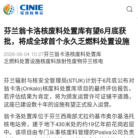
芬兰翁卡洛核废料处置库有望6月底获
批，将成全球首个永久乏燃料处置设施
2026-06-04 10:27
芬兰
翁卡洛核废料处置库
乏燃料处置设施
核废料
放射性废物
芬兰核电
芬兰辐射与核安全管理局(STUK)计划于6月底公布对
翁卡洛(Onkalo)核废料处置库项目的最终评估报告。
若评估结果为肯定，将为颁发运营许可证铺平道路，
这座已建设数十年的设施有望正式投入运营。
翁卡洛处置库位于芬兰西南部尤拉约基市奥尔基洛托
核电站旁，建于地下430米处的约19亿年前花岗岩层
中。该项目由专门从事核废料管理的Posiva公司负责