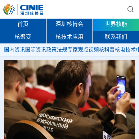
首页
深圳核博会
世界核能
核聚变
核技术应用
联系我们
国内资讯
国际资讯
政策法规
专家观点
视频
核科普
核电技术