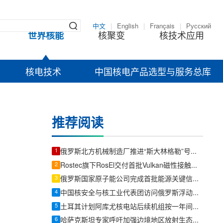
中文
|
English
|
Français
|
Русский
世界核能
核聚变
核技术应用
核电技术
中国核电产品选型与服务总库
推荐阅读
1
俄罗斯北方机械制造厂推进“斯大林格勒”号破冰船主推力轴承生产
2
Rostec旗下RosEl交付首批Vulkan磁性接触传感器
3
俄罗斯国家原子能公司完成首批能源关键信息基础设施产品认证
4
中国核安全与核工业代表团访问俄罗斯浮动核热电站
5
土耳其计划阿库尤核电站后续机组按一年间隔投产
6
哈萨克斯坦专家呼吁加强边境地区放射生态监测