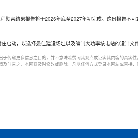
程勘察结果报告将于2026年底至2027年初完成。这份报告不
个村庄启动，以选择最佳建设场址以及编制大功率核电站的设计文
出于传递更多信息之目的，并不意味着赞同其观点或证实其内容的真实性
请及时告之，本网将及时修改或删除。凡以任何方式登录本网站或直接、