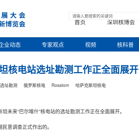
首页
深圳核博会
企业动态
专家观点
视频
核科普
坦核电站选址勘测工作正全面展开
选址勘测
俄罗斯核电
Rosatom
哈萨克斯坦核电
坦未来“巴尔喀什”核电站的选址勘测工作正在全面展开。
据民意调查正式作出的。