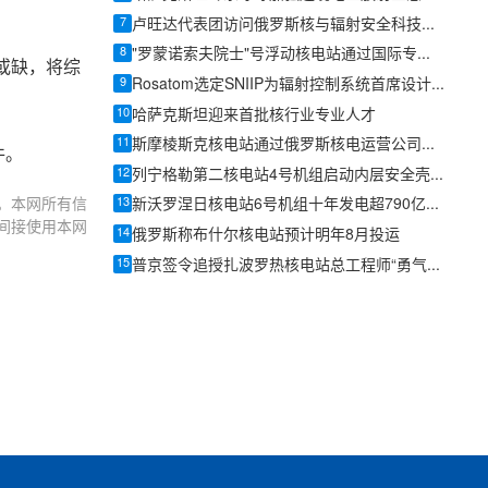
7
卢旺达代表团访问俄罗斯核与辐射安全科技中心
8
"罗蒙诺索夫院士"号浮动核电站通过国际专家双周审计，整改项较2022年显著减少
可或缺，将综
9
Rosatom选定SNIIP为辐射控制系统首席设计机构，统管核设施放射仪表标准化与进口替代保障
10
哈萨克斯坦迎来首批核行业专业人才
11
斯摩棱斯克核电站通过俄罗斯核电运营公司安全专项检查
件。
12
列宁格勒第二核电站4号机组启动内层安全壳施工
13
。本网所有信
新沃罗涅日核电站6号机组十年发电超790亿千瓦时
间接使用本网
14
俄罗斯称布什尔核电站预计明年8月投运
15
普京签令追授扎波罗热核电站总工程师“勇气勋章”